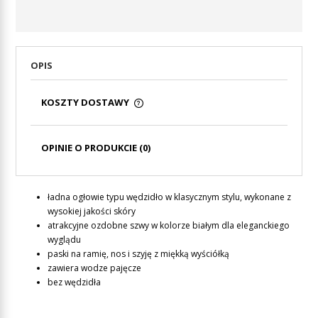
OPIS
KOSZTY DOSTAWY
CENA NIE ZAWIERA EWENTUALNYCH KOSZTÓW
PŁATNOŚCI
OPINIE O PRODUKCIE (0)
ładna ogłowie typu wędzidło w klasycznym stylu, wykonane z
wysokiej jakości skóry
atrakcyjne ozdobne szwy w kolorze białym dla eleganckiego
wyglądu
paski na ramię, nos i szyję z miękką wyściółką
zawiera wodze pajęcze
bez wędzidła