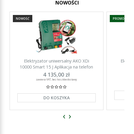
NOWOŚCI
NOWOŚĆ
PROMOCJA
Elektryzator uniwersalny AKO XDi
Elektr
10000 Smart 15 J Aplikacja na telefon
15000 Sm
4 135,00 zł
zawiera VAT, bez kosztów dostawy
DO KOSZYKA
‹
›