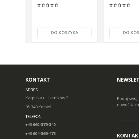
DO KOSZYKA
DO KO
KONTAKT
NEWSLE
ADRES
Karpiska ul. Lotników 2
Podaj swój 
nowościach 
05-340 Kołbiel
TELEFON
+48
660-379-340
+48
604-369-475
KONTAK