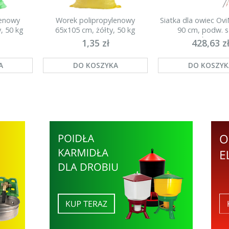
lenowy
Worek polipropylenowy
Siatka dla owiec Ov
, 50 kg
65x105 cm, żółty, 50 kg
90 cm, podw. s
pomarańczowa, 
1,35 zł
428,63 z
A
DO KOSZYKA
DO KOSZYK