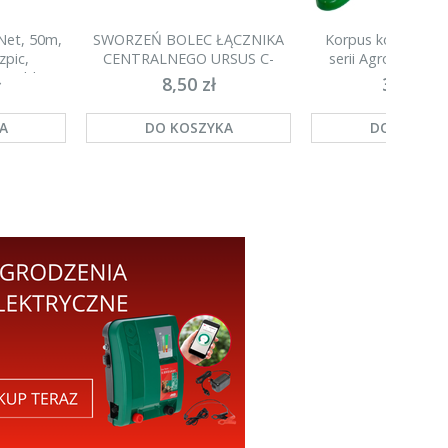
iNet, 50m,
SWORZEŃ BOLEC ŁĄCZNIKA
Korpus kompletny 
zpic,
CENTRALNEGO URSUS C-
serii Agronet H20
Kerbl
330/360
ł
8,50 zł
35,00 zł
A
DO KOSZYKA
DO KOSZY