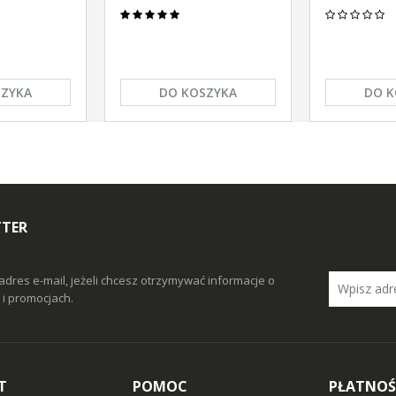
SZYKA
DO KOSZYKA
DO K
TTER
adres e-mail, jeżeli chcesz otrzymywać informacje o
i promocjach.
T
POMOC
PŁATNOŚ