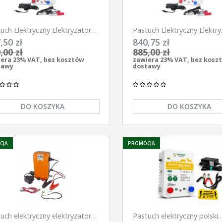
uch Elektryczny Elektryzator
Pastuch Elektryczny Elektry
ersalny Pomelac AS-3300 3,3
uniwersalny Pomelac AS-4
,50 zł
840,75 zł
4,9Jula
,00 zł
885,00 zł
era 23% VAT, bez kosztów
zawiera 23% VAT, bez kosz
tawy
dostawy
DO KOSZYKA
DO KOSZYKA
CJA
PROMOCJA
uch elektryczny elektryzator
Pastuch elektryczny polski