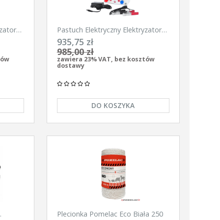
zator
Pastuch Elektryczny Elektryzator
900
uniwersalny Pomelac AS-6300
935,75 zł
6,3Jula
985,00 zł
tów
zawiera 23% VAT, bez kosztów
dostawy
DO KOSZYKA
Plecionka Pomelac Eco Biała 250