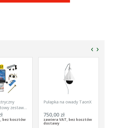
‹
›
ktryczny
Pułapka na owady TaonX
Siatka dl
towy zestaw
Net, 50m,
kie zwierzęta
szpic, bia
zł
750,00 zł
370,00 
pomarańc
, bez kosztów
zawiera VAT, bez kosztów
zawiera V
dostawy
dostawy