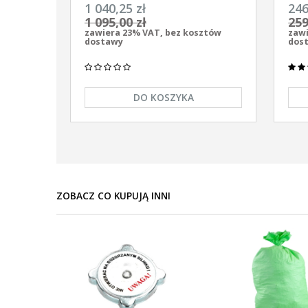
uniwersalny Pomelac AS-7900 7,9
uniw
1 040,25 zł
246
Jula
9/12
1 095,00 zł
259
zawiera 23% VAT, bez kosztów
zawi
dostawy
dos
DO KOSZYKA
ZOBACZ CO KUPUJĄ INNI