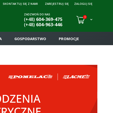
SKONTAKTUJ SIĘ Z NAMI
ZAREJESTRUJ SIĘ
ZALOGUJ SIĘ
ZADZWOŃ DO NAS
0
(+48)
604-369-475
(+48)
604-963-446
A
GOSPODARSTWO
PROMOCJE