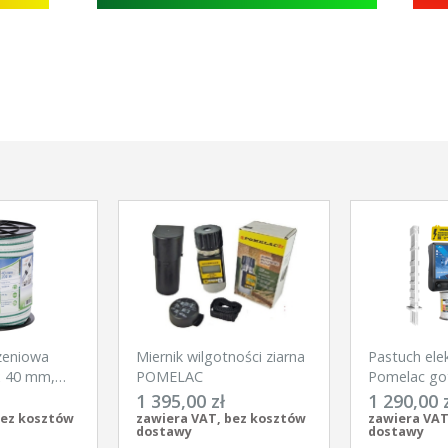
zeniowa
Miernik wilgotności ziarna
Pastuch ele
x 40 mm,
POMELAC
Pomelac go
Kerbl
na silne dzi
1 395,00 zł
1 290,00 
bez kosztów
zawiera VAT, bez kosztów
zawiera VAT
dostawy
dostawy