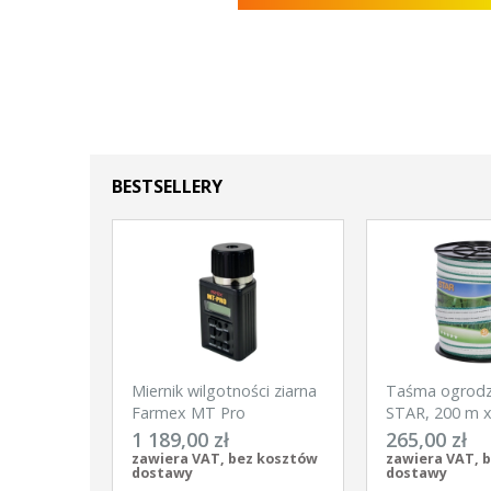
BESTSELLERY
Miernik wilgotności ziarna
Taśma ogrod
Farmex MT Pro
STAR, 200 m 
biało-zielona, 
1 189,00 zł
265,00 zł
zawiera VAT, bez kosztów
zawiera VAT, 
dostawy
dostawy