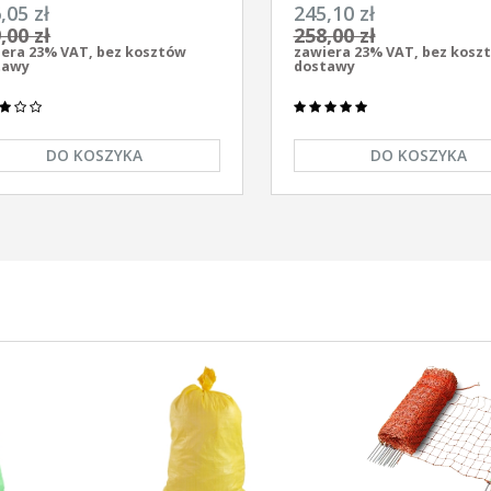
ersalny z zasilaczem
elektryzator uniwersalny A
,05 zł
245,10 zł
/230V Unitra - U1000
AS-1100 12V/230
,00 zł
258,00 zł
era 23% VAT, bez kosztów
zawiera 23% VAT, bez kosz
tawy
dostawy
DO KOSZYKA
DO KOSZYKA