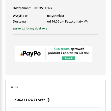
Dostępność:
✅DOSTĘPNY
Wysyłka w:
natychmiast
Dostawa:
od 16,00 zł
- Paczkomaty
Cena nie zawiera ewentualnych kosztów płatności
sprawdź formy dostawy
OPIS
KOSZTY DOSTAWY
CENA NIE ZAWIERA EWENTUALNYCH KOSZTÓW
PŁATNOŚCI