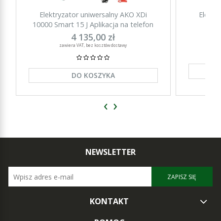
Elektryzator uniwersalny AKO XDi
Elektr
10000 Smart 15 J Aplikacja na telefon
15000 Sm
4 135,00 zł
zawiera VAT, bez kosztów dostawy
DO KOSZYKA
‹
›
NEWSLETTER
ZAPISZ SIĘ
KONTAKT