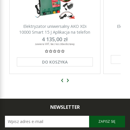
Elektryzator uniwersalny AKO XDi
Elektr
10000 Smart 15 J Aplikacja na telefon
15000 Sm
4 135,00 zł
zawiera VAT, bez kosztów dostawy
DO KOSZYKA
‹
›
NEWSLETTER
ZAPISZ SIĘ