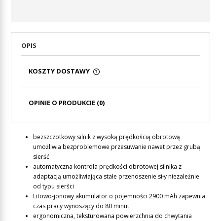
OPIS
KOSZTY DOSTAWY
CENA NIE ZAWIERA EWENTUALNYCH KOSZTÓW
PŁATNOŚCI
OPINIE O PRODUKCIE (0)
bezszczotkowy silnik z wysoką prędkością obrotową
umożliwia bezproblemowe przesuwanie nawet przez grubą
sierść
automatyczna kontrola prędkości obrotowej silnika z
adaptacją umożliwiająca stałe przenoszenie siły niezależnie
od typu sierści
Litowo-jonowy akumulator o pojemności 2900 mAh zapewnia
czas pracy wynoszący do 80 minut
ergonomiczna, teksturowana powierzchnia do chwytania