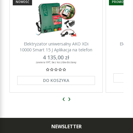
NOWOŚĆ
PROMOCJA
Elektryzator uniwersalny AKO XDi
Elektr
10000 Smart 15 J Aplikacja na telefon
15000 Sm
4 135,00 zł
zawiera VAT, bez kosztów dostawy
DO KOSZYKA
‹
›
NEWSLETTER