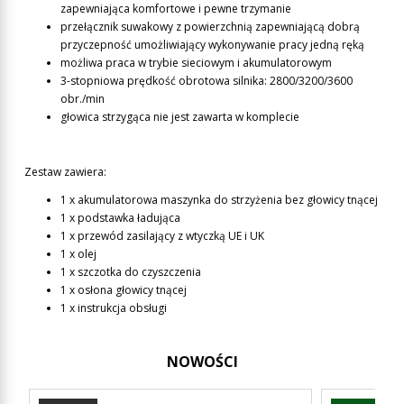
zapewniająca komfortowe i pewne trzymanie
przełącznik suwakowy z powierzchnią zapewniającą dobrą
przyczepność umożliwiający wykonywanie pracy jedną ręką
możliwa praca w trybie sieciowym i akumulatorowym
3-stopniowa prędkość obrotowa silnika: 2800/3200/3600
obr./min
głowica strzygąca nie jest zawarta w komplecie
Zestaw zawiera:
1 x akumulatorowa maszynka do strzyżenia bez głowicy tnącej
1 x podstawka ładująca
1 x przewód zasilający z wtyczką UE i UK
1 x olej
1 x szczotka do czyszczenia
1 x osłona głowicy tnącej
1 x instrukcja obsługi
NOWOŚCI