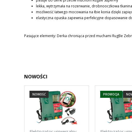
pasuje do derki przeciw muchom RugBe SuperFly
KOSZTÓW PŁATNOŚCI
lekka, wytrzymała na rozerwanie, drobnooczkowa tkanina 
możliwość łatwego mocowania na łbie konia dzięki zapię
elastyczna opaska zapewnia perfekcyjne dopasowanie do 
Pasujące elementy: Derka chroniąca przed muchami RugBe Zeb
NOWOŚCI
NOWOŚĆ
PROMOCJA
NO
Elektryzator uniwersalny
Elektryzator uni