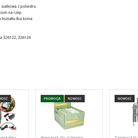
siatkowa z poliestru
ciom na rzep
kształtu łba konia
ra 326122, 326126
WOŚĆ
PROMOCJA
NOWOŚĆ
NOWOŚĆ
wersalny
Preparat do ochrony
Termostat 