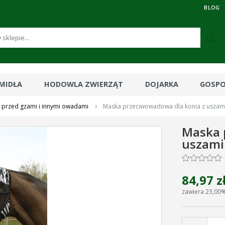
BLOG
RMIDŁA
HODOWLA ZWIERZĄT
DOJARKA
GOSP
›
 przed gzami i innymi owadami
Maska przeciwowadowa dla konia z uszami Z
Maska 
uszami 
84,97 z
zawiera 23,00