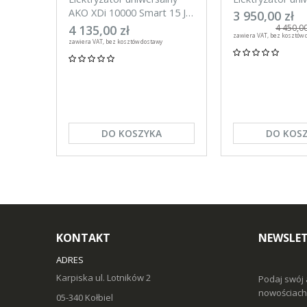
AKO XDi 10000 Smart 15 J
AKO XDi 15000 S
3 950,00 zł
Aplikacja na telefon
Aplikacja na tel
4 135,00 zł
4 450,00
zawiera VAT, bez kosztów 
zawiera VAT, bez kosztów dostawy
DO KOSZYKA
DO KOS
KONTAKT
NEWSLE
ADRES
Karpiska ul. Lotników 2
Podaj swój 
nowościach 
05-340 Kołbiel