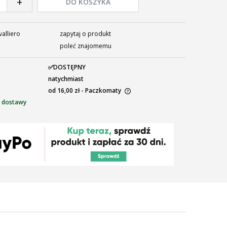
+
DO KOSZYKA
alliero
zapytaj o produkt
poleć znajomemu
✅DOSTĘPNY
natychmiast
od 16,00 zł
- Paczkomaty
 dostawy
ena nie zawiera ewentualnych kosztów
łatności