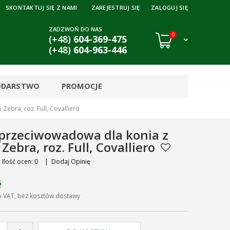
SKONTAKTUJ SIĘ Z NAMI
ZAREJESTRUJ SIĘ
ZALOGUJ SIĘ
ZADZWOŃ DO NAS
0
(+48)
604-369-475
(+48)
604-963-446
ODARSTWO
PROMOCJE
ebra, roz. Full, Covalliero
przeciwowadowa dla konia z
Zebra, roz. Full, Covalliero
Ilość ocen: 0
|
Dodaj Opinię
ł
% VAT, bez kosztów dostawy