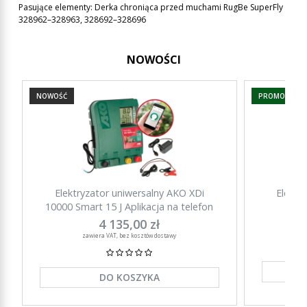
Pasujące elementy: Derka chroniąca przed muchami RugBe SuperFly
328962–328963, 328692–328696
NOWOŚCI
NOWOŚĆ
PROMOCJA
Elektryzator uniwersalny AKO XDi
Elektr
10000 Smart 15 J Aplikacja na telefon
15000 Sm
4 135,00 zł
zawiera VAT, bez kosztów dostawy
DO KOSZYKA