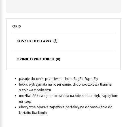
OPIS
KOSZTY DOSTAWY
CENA NIE ZAWIERA EWENTUALNYCH KOSZTÓW
PŁATNOŚCI
OPINIE O PRODUKCIE (0)
pasuje do derki przeciw muchom RugBe SuperFly
lekka, wytrzymała na rozerwanie, drobnooczkowa tkanina
siatkowa z poliestru
możliwość łatwego mocowania na łbie konia dzięki zapięciom
na rzep
elastyczna opaska zapewnia perfekcyjne dopasowanie do
kształtu łba konia