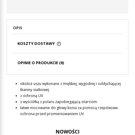
OPIS
KOSZTY DOSTAWY
CENA NIE ZAWIERA EWENTUALNYCH KOSZTÓW
PŁATNOŚCI
OPINIE O PRODUKCIE (0)
okolice uszu wykonane z miękkiej, wygodnej i oddychającej
tkaniny siatkowej
z ochroną UV
z wyściółką z polaru zapobiegającą otarciom
łatwe mocowanie do głowy konia za pomocą rzepówzaw.
ochrona przed promieniowaniem UV
NOWOŚCI