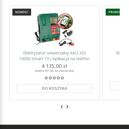
NOWOŚĆ
PROMOCJA
Elektryzator uniwersalny AKO XDi
Elektr
10000 Smart 15 J Aplikacja na telefon
15000 Sm
4 135,00 zł
zawiera VAT, bez kosztów dostawy
DO KOSZYKA
‹
›