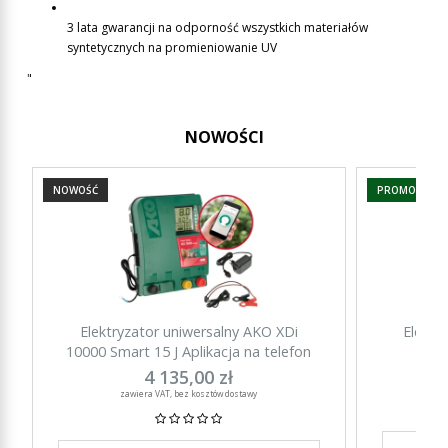
3 lata gwarancji na odporność wszystkich materiałów
syntetycznych na promieniowanie UV
"
NOWOŚCI
NOWOŚĆ
PROMOCJA
Elektryzator uniwersalny AKO XDi
Elektr
10000 Smart 15 J Aplikacja na telefon
15000 Sm
4 135,00 zł
zawiera VAT, bez kosztów dostawy