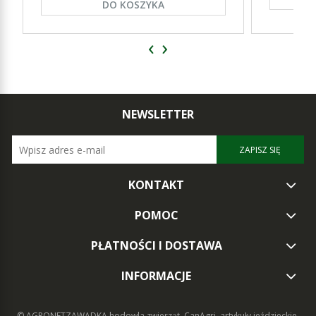
DO KOSZYKA
‹
›
NEWSLETTER
ZAPISZ SIĘ
KONTAKT
POMOC
PŁATNOŚCI I DOSTAWA
INFORMACJE
© AGRONETZAWADKA
hodowla zwierząt, CanAgri, artykuły jeździeckie,