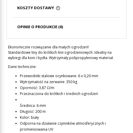
KOSZTY DOSTAWY
CENA NIE ZAWIERA EWENTUALNYCH KOSZTÓW
PŁATNOŚCI
OPINIE O PRODUKCIE (0)
Ekonomiczne rozwiązanie dla małych ogrodzeń!
Standardowe liny do krótkich linii ogrodzeniowych. Idealny na
wybiegi dla koni i bydła. Wytrzymały polipropylenowy materiał.
Dane techniczne:
Przewodniki stalowe ocynkowane: 6 x 0,20 mm
Wytrzymałość na zerwanie: 350 kg
Oporność: 3,87 Ω/m
Przeznaczona do krótkich i średnich ogrodzeń
Średnica: 6 mm
Długość: 200 m
Kolor: biały
Odporna na działanie czynników atmosferycznych i
promieniowania UV