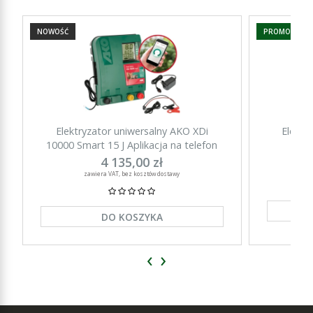
NOWOŚĆ
PROMOCJA
Elektryzator uniwersalny AKO XDi
Elektr
10000 Smart 15 J Aplikacja na telefon
15000 Sm
4 135,00 zł
zawiera VAT, bez kosztów dostawy
DO KOSZYKA
‹
›