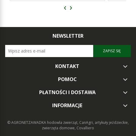
‹
›
NEWSLETTER
ZAPISZ SIĘ
KONTAKT
POMOC
PŁATNOŚCI I DOSTAWA
INFORMACJE
© AGRONETZAWADKA
hodowla zwierząt, CanAgri, artykuły jeździeckie,
zwierzęta domowe, Covalliero