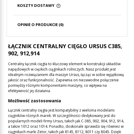
KOSZTY DOSTAWY
CENA NIE ZAWIERA EWENTUALNYCH KOSZTÓW
PŁATNOŚCI
OPINIE O PRODUKCIE (0)
ŁĄCZNIK CENTRALNY CIĘGŁO URSUS C385,
902, 912,914
Centralny łącznik cięgła to kluczowy element w konstrukcji układów
napędowych w ciężkich ciągnikach rolniczych. Nasz produkt jest
idealnym rozwiązaniem dla maszyn Ursus, łącząc w sobie wyjątkową
jakość oraz funkcjonalność. Zapewnia on niezawodne połączenie
pomiędzy różnymi komponentami maszyny, co wpływa na
efektywność jej działania.
Możliwość zastosowania
Łącznik centralny cięgła jest kompatybilny z wieloma modelami
ciągników różnych marek. W szczególności dedykowany jest do
popularnych modeli firmy Ursus, takich jak C-385, 902, 904, 912, 914,
a także 1012 oraz 1014. Ponadto, doskonale sprawdzi się również w
ciągnikach marki Zetor, takich jak 8145, 8112, 8011 czy 8045. Dzięki