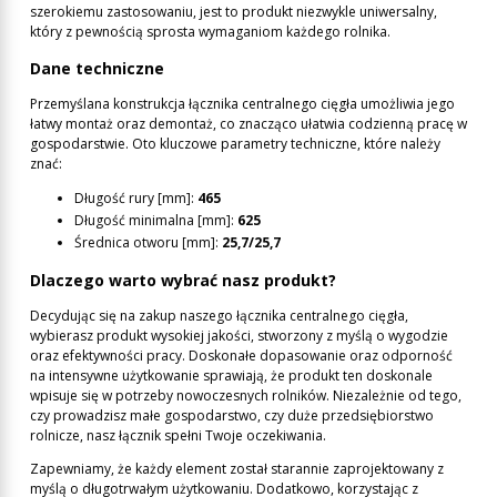
szerokiemu zastosowaniu, jest to produkt niezwykle uniwersalny,
który z pewnością sprosta wymaganiom każdego rolnika.
Dane techniczne
Przemyślana konstrukcja łącznika centralnego cięgła umożliwia jego
łatwy montaż oraz demontaż, co znacząco ułatwia codzienną pracę w
gospodarstwie. Oto kluczowe parametry techniczne, które należy
znać:
Długość rury [mm]:
465
Długość minimalna [mm]:
625
Średnica otworu [mm]:
25,7/25,7
Dlaczego warto wybrać nasz produkt?
Decydując się na zakup naszego łącznika centralnego cięgła,
wybierasz produkt wysokiej jakości, stworzony z myślą o wygodzie
oraz efektywności pracy. Doskonałe dopasowanie oraz odporność
na intensywne użytkowanie sprawiają, że produkt ten doskonale
wpisuje się w potrzeby nowoczesnych rolników. Niezależnie od tego,
czy prowadzisz małe gospodarstwo, czy duże przedsiębiorstwo
rolnicze, nasz łącznik spełni Twoje oczekiwania.
Zapewniamy, że każdy element został starannie zaprojektowany z
myślą o długotrwałym użytkowaniu. Dodatkowo, korzystając z