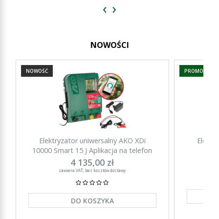
‹
›
NOWOŚCI
NOWOŚĆ
PROMOCJA
Elektryzator uniwersalny AKO XDi
Elektr
10000 Smart 15 J Aplikacja na telefon
15000 Sm
4 135,00 zł
zawiera VAT, bez kosztów dostawy
DO KOSZYKA