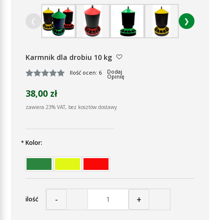
❮
❯
Karmnik dla drobiu 10 kg
Dodaj
Ilość ocen: 6
Opinię
38,00 zł
zawiera 23% VAT, bez kosztów dostawy
Kolor:
*
-
+
ilość