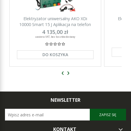
Elektryzator uniwersalny AKO XDi
Elektr
10000 Smart 15 J Aplikacja na telefon
15000 Sm
4 135,00 zł
zawiera VAT, bez kosztów dostawy
DO KOSZYKA
‹
›
NEWSLETTER
ZAPISZ SIĘ
KONTAKT