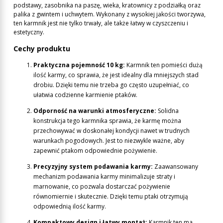
podstawy, zasobnika na paszę, wieka, kratownicy z podziałką oraz
palika z gwintem i uchwytem. Wykonany z wysokiej jakości tworzywa,
ten karmnik jest nie tylko trwały, ale także łatwy w czyszczeniu i
estetyczny.
Cechy produktu
Praktyczna pojemność 10 kg:
Karmnik ten pomieści dużą
ilość karmy, co sprawia, że jest idealny dla mniejszych stad
drobiu. Dzięki temu nie trzeba go często uzupełniać, co
ułatwia codzienne karmienie ptaków.
Odporność na warunki atmosferyczne:
Solidna
konstrukcja tego karmnika sprawia, że karmę można
przechowywać w doskonałej kondycji nawet w trudnych
warunkach pogodowych. Jest to niezwykle ważne, aby
zapewnić ptakom odpowiednie pożywienie.
Precyzyjny system podawania karmy:
Zaawansowany
mechanizm podawania karmy minimalizuje straty i
marnowanie, co pozwala dostarczać pożywienie
równomiernie i skutecznie. Dzięki temu ptaki otrzymują
odpowiednią ilość karmy.
Kompaktowy design i łatwy montaż:
Karmnik ten ma