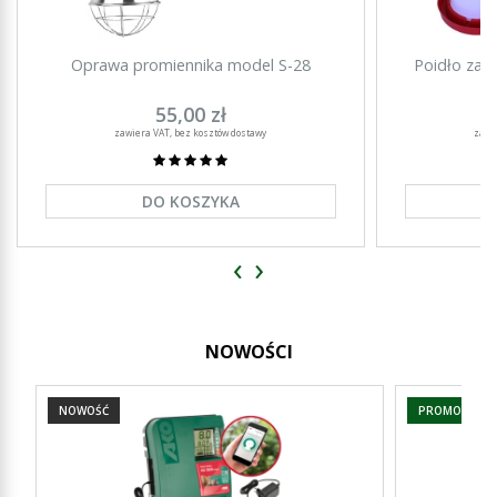
Oprawa promiennika model S-28
Poidło zakr
55,00 zł
zawiera VAT, bez kosztów dostawy
zawi
DO KOSZYKA
‹
›
NOWOŚCI
NOWOŚĆ
PROMOCJA