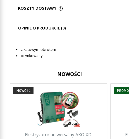
KOSZTY DOSTAWY
CENA NIE ZAWIERA EWENTUALNYCH KOSZTÓW
PŁATNOŚCI
OPINIE O PRODUKCIE (0)
z kątowym obrotem
ocynkowany
NOWOŚCI
NOWOŚĆ
PROMOCJA
Elektryzator uniwersalny AKO XDi
Elektr