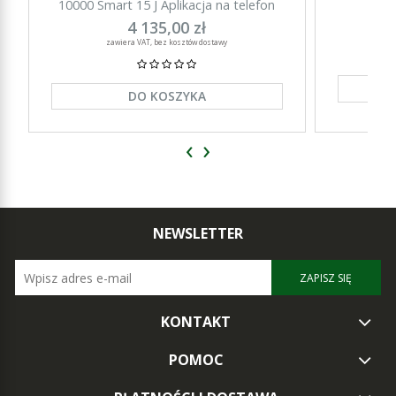
10000 Smart 15 J Aplikacja na telefon
15000 Sm
4 135,00 zł
zawiera VAT, bez kosztów dostawy
DO KOSZYKA
‹
›
NEWSLETTER
ZAPISZ SIĘ
KONTAKT
POMOC