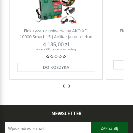
Elektryzator uniwersalny AKO XDi
Elektr
10000 Smart 15 J Aplikacja na telefon
15000 Sm
4 135,00 zł
zawiera VAT, bez kosztów dostawy
DO KOSZYKA
‹
›
NEWSLETTER
ZAPISZ SIĘ