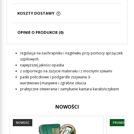
KOSZTY DOSTAWY
CENA NIE ZAWIERA EWENTUALNYCH KOSZTÓW
PŁATNOŚCI
OPINIE O PRODUKCIE (0)
regulacja na nachrapniku i nagłówku przy pomocy sprzączek
szpilowych
najwyższej jakości opaska
z odpornego na zużycie materiału i z mocnymi szwami
paski policzkowe i podgardle zszywane 3-
warstwowo|masywne i zgrabne okucia
praktyczne otwieranie i zamykanie kantara karabińczykiem
NOWOŚCI
NOWOŚĆ
PROMOCJA