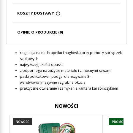
KOSZTY DOSTAWY
CENA NIE ZAWIERA EWENTUALNYCH KOSZTÓW
PŁATNOŚCI
OPINIE O PRODUKCIE (0)
regulacja na nachrapniku i nagłówku przy pomocy sprzączek
szpilowych
najwyższej jakości opaska
z odpornego na zużycie materiału i z mocnymi szwami
paski policzkowe i podgardle zszywane 3-
warstwowo|masywne i zgrabne okucia
praktyczne otwieranie i zamykanie kantara karabińczykiem
NOWOŚCI
NOWOŚĆ
PROMOCJA