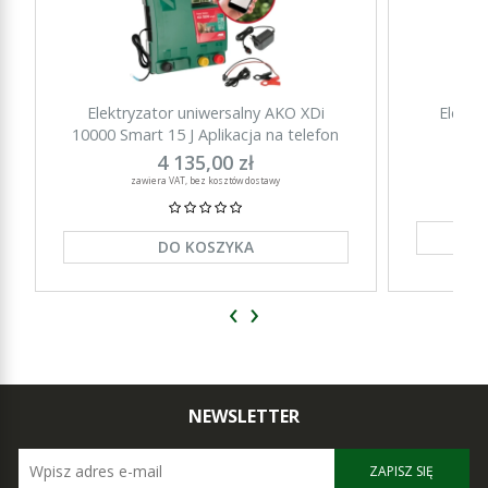
Elektryzator uniwersalny AKO XDi
Elektr
10000 Smart 15 J Aplikacja na telefon
15000 Sm
4 135,00 zł
zawiera VAT, bez kosztów dostawy
DO KOSZYKA
‹
›
NEWSLETTER
ZAPISZ SIĘ