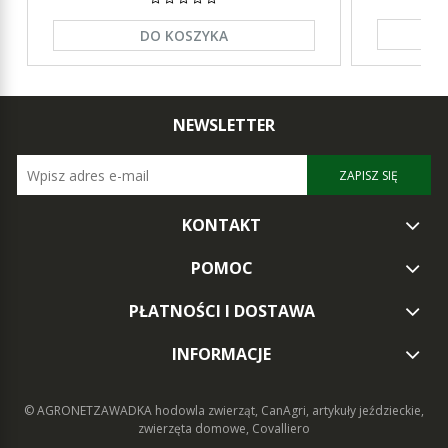
DO KOSZYKA
NEWSLETTER
ZAPISZ SIĘ
KONTAKT
POMOC
PŁATNOŚCI I DOSTAWA
INFORMACJE
© AGRONETZAWADKA
hodowla zwierząt, CanAgri, artykuły jeździeckie,
zwierzęta domowe, Covalliero