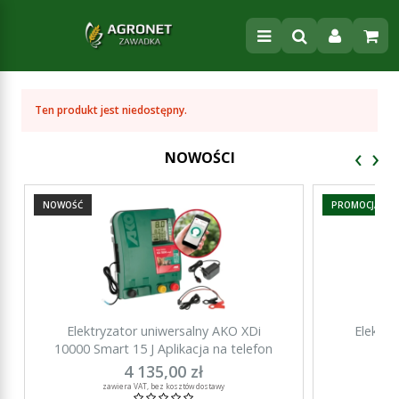
Ten produkt jest niedostępny.
‹
›
NOWOŚCI
NOWOŚĆ
PROMOCJA
Elektryzator uniwersalny AKO XDi
Elektry
10000 Smart 15 J Aplikacja na telefon
15000 Sma
4 135,00 zł
za
zawiera VAT, bez kosztów dostawy