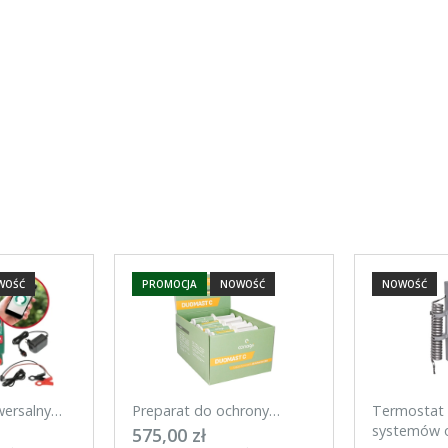
ENTUALNYCH
WOŚĆ
PROMOCJA
NOWOŚĆ
NOWOŚĆ
wersalny
Preparat do ochrony
Termostat 
mart 20 J
wymienia w okresie laktacji
systemów o
575,00 zł