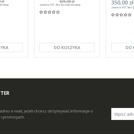
efon
DuoMast C, Canagri 30
Kerbl
350,00 zł
 zł
625,00 zł
dostawy
zawiera VAT, bez kosztów dostawy
sztuk
zawiera VAT, bez 
ZYKA
DO KOSZYKA
DO 
TTER
adres e-mail, jeżeli chcesz otrzymywać informacje o
i promocjach.