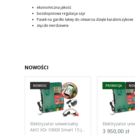
CENA NIE ZAWIERA EW
ekonomiczna jakość
KOSZTÓW PŁATNOŚCI
bezstopniowa regulacja szyi
Pasek na gardło łatwy do otwarcia dzięki karabińczykowi
złączki nierdzewne
NOWOŚCI
NOWOŚĆ
PROMOCJA
NO
Elektryzator uniwersalny
Elektryzator uni
AKO XDi 10000 Smart 15 J
AKO XDi 15000 S
3 950,00 zł