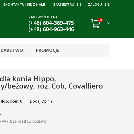
SKONTAKTUJ SIĘ Z NAMI
ZAREJESTRUJ SIĘ
ZALOGUJ SIĘ
ZADZWOŃ DO NAS
0
(+48)
604-369-475
(+48)
604-963-446
ODARSTWO
PROMOCJE
dla konia Hippo,
/beżowy, roz. Cob, Covalliero
Ilość ocen: 0
|
Dodaj Opinię
ł
% VAT, bez kosztów dostawy