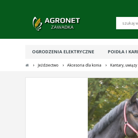
OGRODZENIA ELEKTRYCZNE
POIDŁA I KA
›
›
›
Jeździectwo
Akcesoria dla konia
Kantary, uwiązy i