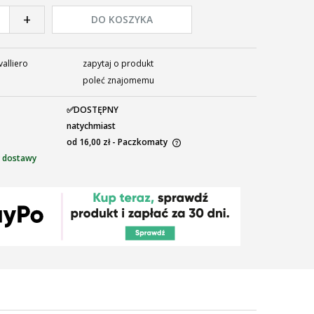
+
DO KOSZYKA
alliero
zapytaj o produkt
poleć znajomemu
✅DOSTĘPNY
natychmiast
od 16,00 zł
- Paczkomaty
 dostawy
ena nie zawiera ewentualnych kosztów
łatności