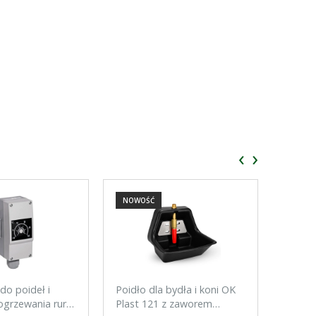
‹
›
NOWOŚĆ
NOWO
do poideł i
Poidło dla bydła i koni OK
Tester
grzewania rur,
Plast 121 z zaworem
do ogr