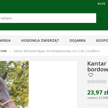
BLOG
RMIDŁA
HODOWLA ZWIERZĄT
DOJARKA
GOSP
›
 linki
Kantar dla konia Hippo, bordowy/beżowy, roz. Cob, Covalliero
Kantar 
bordowy
23,97 z
zawiera 23,00