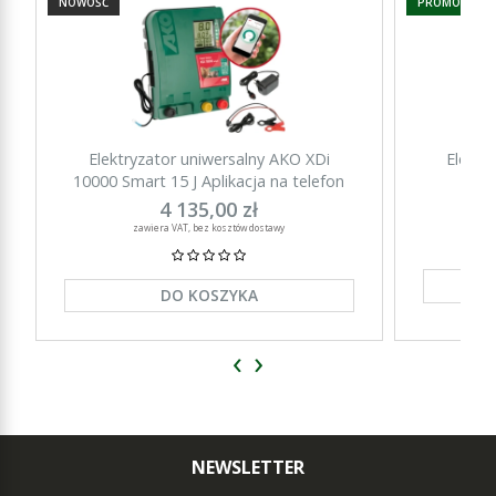
NOWOŚĆ
PROMOCJA
Elektryzator uniwersalny AKO XDi
Elektr
10000 Smart 15 J Aplikacja na telefon
15000 Sm
4 135,00 zł
zawiera VAT, bez kosztów dostawy
DO KOSZYKA
‹
›
NEWSLETTER