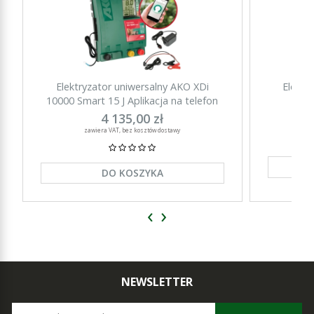
Elektryzator uniwersalny AKO XDi
Elektr
10000 Smart 15 J Aplikacja na telefon
15000 Sm
4 135,00 zł
zawiera VAT, bez kosztów dostawy
DO KOSZYKA
‹
›
NEWSLETTER