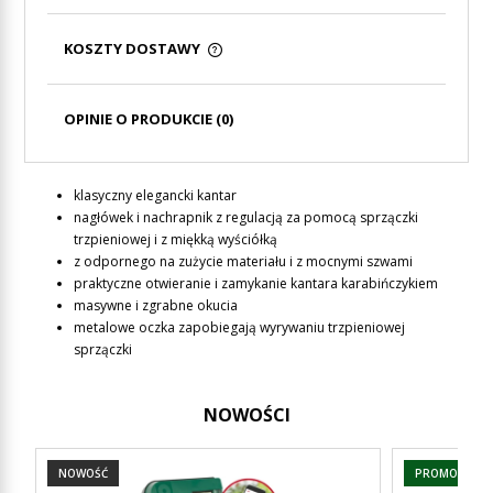
KOSZTY DOSTAWY
CENA NIE ZAWIERA EWENTUALNYCH KOSZTÓW
PŁATNOŚCI
OPINIE O PRODUKCIE (0)
klasyczny elegancki kantar
nagłówek i nachrapnik z regulacją za pomocą sprzączki
trzpieniowej i z miękką wyściółką
z odpornego na zużycie materiału i z mocnymi szwami
praktyczne otwieranie i zamykanie kantara karabińczykiem
masywne i zgrabne okucia
metalowe oczka zapobiegają wyrywaniu trzpieniowej
sprzączki
NOWOŚCI
NOWOŚĆ
PROMOCJA