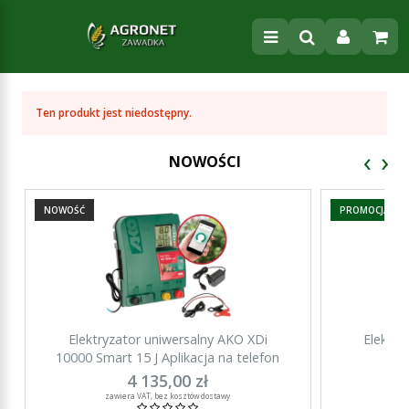
Ten produkt jest niedostępny.
‹
›
NOWOŚCI
NOWOŚĆ
PROMOCJA
Elektryzator uniwersalny AKO XDi
Elektry
10000 Smart 15 J Aplikacja na telefon
15000 Sma
4 135,00 zł
za
zawiera VAT, bez kosztów dostawy