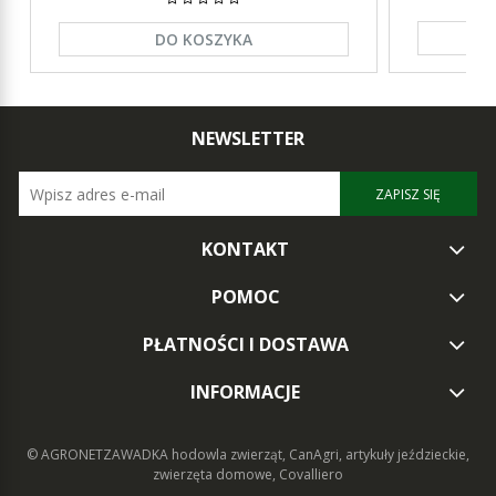
DO KOSZYKA
NEWSLETTER
ZAPISZ SIĘ
KONTAKT
POMOC
PŁATNOŚCI I DOSTAWA
INFORMACJE
© AGRONETZAWADKA
hodowla zwierząt, CanAgri, artykuły jeździeckie,
zwierzęta domowe, Covalliero