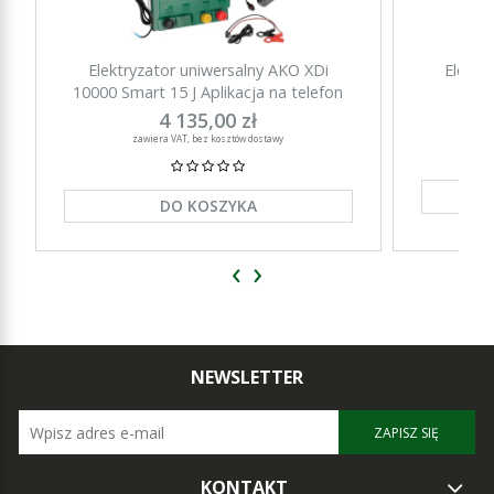
Elektryzator uniwersalny AKO XDi
Elektr
10000 Smart 15 J Aplikacja na telefon
15000 Sm
4 135,00 zł
zawiera VAT, bez kosztów dostawy
DO KOSZYKA
‹
›
NEWSLETTER
ZAPISZ SIĘ
KONTAKT