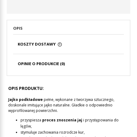
OPIS
KOSZTY DOSTAWY
CENA NIE ZAWIERA EWENTUALNYCH KOSZTÓW
PŁATNOŚCI
OPINIE O PRODUKCIE (0)
OPIS PRODUKTU:
Jajko podkładowe
pełne, wykonane z tworzywa sztucznego,
doskonale imitujące jajko naturalne. Gładkie o odpowiednio
wyprofilowanej powierzchni.
przyspiesza
proces znoszenia jaj
i przystępowania do
lęgów,
stymuluje zachowania rozrodcze kur,