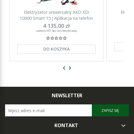
Elektryzator uniwersalny AKO XDi
Elektr
10000 Smart 15 J Aplikacja na telefon
15000 Sm
4 135,00 zł
zawiera VAT, bez kosztów dostawy
DO KOSZYKA
‹
›
NEWSLETTER
ZAPISZ SIĘ
KONTAKT