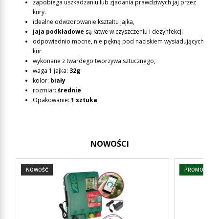
zapobiega uszkadzaniu lub zjadania prawdziwych jaj przez
kury.
idealne odwzorowanie kształtu jajka,
jaja podkładowe
są łatwe w czyszczeniu i dezynfekcji
odpowiednio mocne, nie pękną pod naciskiem wysiadujących
kur
wykonane z twardego tworzywa sztucznego,
waga 1 jajka:
32g
kolor:
biały
rozmiar:
średnie
Opakowanie:
1 sztuka
NOWOŚCI
NOWOŚĆ
PROMOCJA