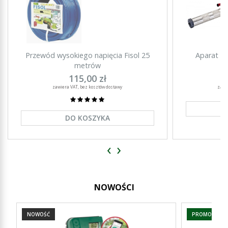
Przewód wysokiego napięcia Fisol 25
Aparat ub
metrów
115,00 zł
zawiera VAT, bez kosztów dostawy
zawi
DO KOSZYKA
‹
›
NOWOŚCI
NOWOŚĆ
PROMOCJA