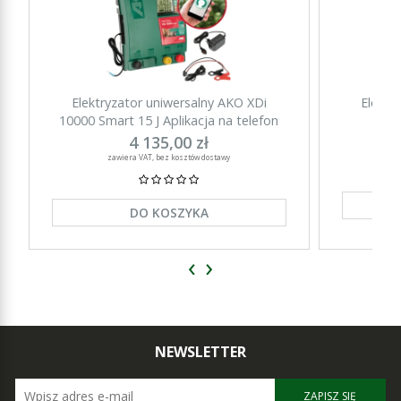
Elektryzator uniwersalny AKO XDi
Elektr
10000 Smart 15 J Aplikacja na telefon
15000 Sm
4 135,00 zł
zawiera VAT, bez kosztów dostawy
DO KOSZYKA
‹
›
NEWSLETTER
ZAPISZ SIĘ