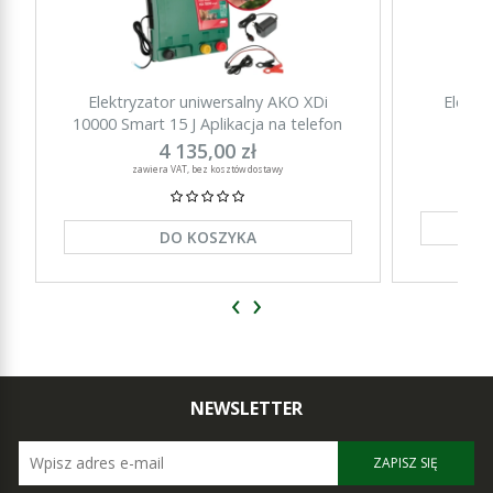
Elektryzator uniwersalny AKO XDi
Elektr
10000 Smart 15 J Aplikacja na telefon
15000 Sm
4 135,00 zł
zawiera VAT, bez kosztów dostawy
DO KOSZYKA
‹
›
NEWSLETTER
ZAPISZ SIĘ