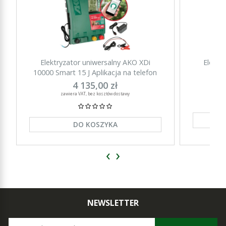
Elektryzator uniwersalny AKO XDi
Elektr
10000 Smart 15 J Aplikacja na telefon
15000 Sm
4 135,00 zł
zawiera VAT, bez kosztów dostawy
DO KOSZYKA
‹
›
NEWSLETTER