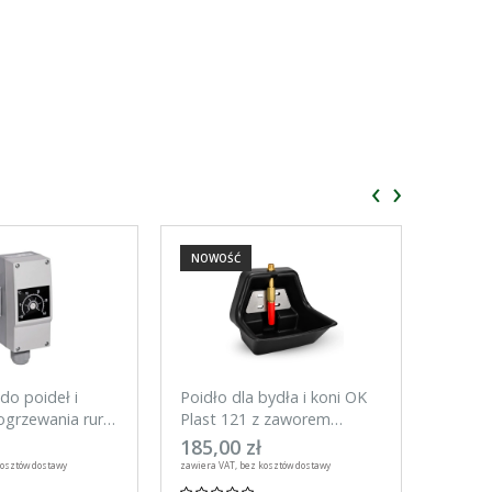
‹
›
NOWOŚĆ
NOWO
do poideł i
Poidło dla bydła i koni OK
Tester
grzewania rur,
Plast 121 z zaworem
do ogr
rurowym 3l
UNITR
185,00 zł
59,00
kosztów dostawy
zawiera VAT, bez kosztów dostawy
zawiera VA