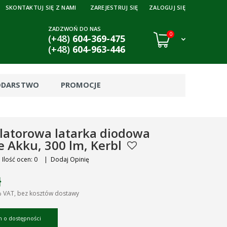
SKONTAKTUJ SIĘ Z NAMI
ZAREJESTRUJ SIĘ
ZALOGUJ SIĘ
ZADZWOŃ DO NAS
0
(+48)
604-369-475
(+48)
604-963-446
ODARSTWO
PROMOCJE
atorowa latarka diodowa
e Akku, 300 lm, Kerbl
Ilość ocen: 0
|
Dodaj Opinię
ł
% VAT, bez kosztów dostawy
 o dostępności