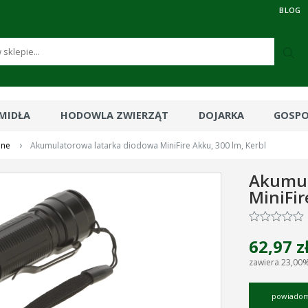
BLOG
RMIDŁA
HODOWLA ZWIERZĄT
DOJARKA
GOSP
›
nne
Akumulatorowa latarka diodowa MiniFire Akku, 300 lm, Kerbl
Akumul
MiniFir
62,97 z
zawiera 23,00
powiadom