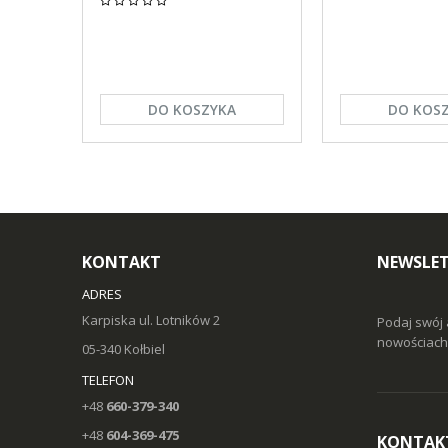
DO KOSZYKA
DO KOS
KONTAKT
NEWSLE
ADRES
Karpiska ul. Lotników 2
Podaj swój 
nowościach 
05-340 Kołbiel
TELEFON
+48
660-379-340
+48
604-369-475
KONTAK