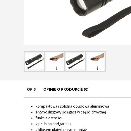
OPIS
OPINIE O PRODUKCIE (0)
kompaktowa i solidna obudowa aluminiowa
antypoślizgowy ściągacz w części chwytnej
funkcja ostrości
z pętlą na nadgarstek
z klipsem ułatwiającym montaż