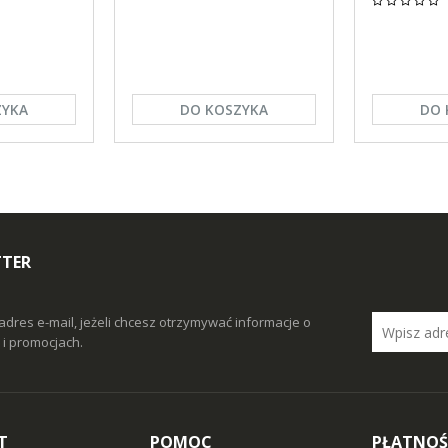
ZYKA
DO KOSZYKA
DO 
TTER
adres e-mail, jeżeli chcesz otrzymywać informacje o
i promocjach.
T
POMOC
PŁATNOŚ