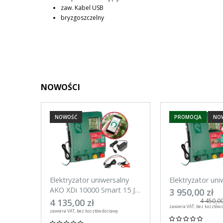
zaw. Kabel USB
bryzgoszczelny
NOWOŚCI
NOWOŚĆ
PROMOCJA
NO
Elektryzator uniwersalny
Elektryzator uni
AKO XDi 10000 Smart 15 J
AKO XDi 15000 S
3 950,00 zł
Aplikacja na telefon
Aplikacja na tel
4 135,00 zł
4 450,00
zawiera VAT, bez kosztów 
zawiera VAT, bez kosztów dostawy