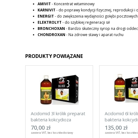
AMIVIT
- Koncentrat witaminowy
KARNIVIT
- do poprawy kondycji fizycznej, reprodukcji i
ENERGIT
- do zwiększenia wydajności gołębi pocztowych
ELEKTROLYT
- do szybkiej regeneracji sił
BRONCHOXAN
- Bardzo skuteczny syrop na drogi odd
CHONDROXAN
- Na zdrowe stawy i aparat ruchu
PRODUKTY POWIĄZANE
Acidomid 3l królik preparat
Acidomid 6l król
bakteria kokcydioza
bakteria kokcyd
70,00 zł
135,00 zł
zawiera VAT, bez kosztów dostawy
zawiera VAT, bez kosztów 