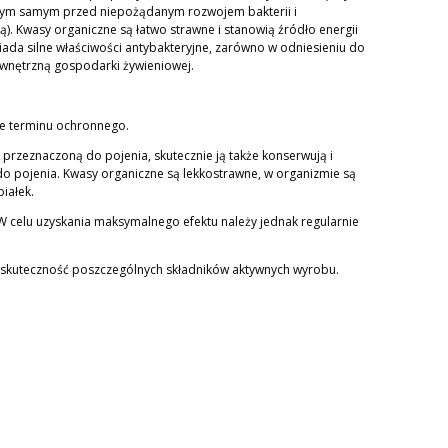
 tym samym przed niepożądanym rozwojem bakterii i
ą). Kwasy organiczne są łatwo strawne i stanowią źródło energii
ada silne właściwości antybakteryjne, zarówno w odniesieniu do
wnętrzną gospodarki żywieniowej.
kże terminu ochronnego.
przeznaczoną do pojenia, skutecznie ją także konserwują i
 do pojenia. Kwasy organiczne są lekkostrawne, w organizmie są
iałek.
 celu uzyskania maksymalnego efektu należy jednak regularnie
 skuteczność poszczególnych składników aktywnych wyrobu.