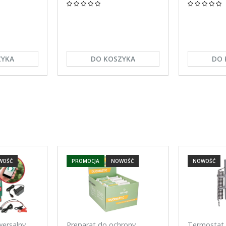
ZYKA
DO KOSZYKA
DO 
WOŚĆ
PROMOCJA
NOWOŚĆ
NOWOŚĆ
wersalny
Preparat do ochrony
Termostat 