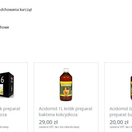
 odchowania kurcząt
echowe
ik preparat
Acidomid 1L królik preparat
Acidomid 0
ioza
bakteria kokcydioza
preparat ba
kokcydioza
29,00 zł
20,00 zł
dostawy
zawiera VAT, bez kosztów dostawy
zawiera VAT, bez 