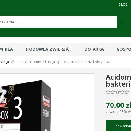
BLOG
RMIDŁA
HODOWLA ZWIERZĄT
DOJARKA
GOSP
›
Dla gołębi
Acidomid 3 litry gołąb preparat bakteria kokcydioza
Acidomi
bakter
70,00 z
zawiera 23% V
powiadom