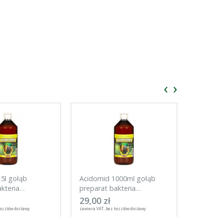
‹
›
,5l gołąb
Acidomid 1000ml gołąb
Acidom
kteria
preparat bakteria
bakter
kokcydioza
29,00 zł
195,0
kosztów dostawy
zawiera VAT, bez kosztów dostawy
zawiera VA