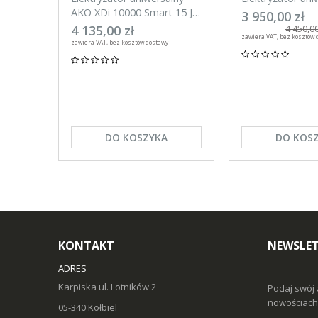
AKO XDi 10000 Smart 15 J
AKO XDi 15000 S
3 950,00 zł
Aplikacja na telefon
Aplikacja na tel
4 135,00 zł
4 450,00
zawiera VAT, bez kosztów 
zawiera VAT, bez kosztów dostawy
DO KOSZYKA
DO KOS
KONTAKT
NEWSLE
ADRES
Karpiska ul. Lotników 2
Podaj swój 
nowościach 
05-340 Kołbiel