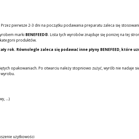
ok. Przez pierwsze 2-3 dni na początku podawania preparatu zaleca się stosowani
 wyrobem marki
BENEFEED®
. Lista tych wyrobów znajduje się poniżej na tej str
kategorii produktów.
ły rok. Równolegle zaleca się podawać inne płyny BENEFEED, które uzu
ętych opakowaniach. Po otwarciu należy stopniowo zużyć, wyrób nie nadaje s
y wyrobu.
, ...)
kszenie użytkowości