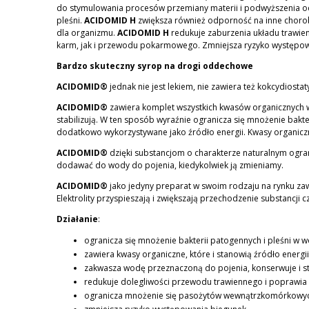
do stymulowania procesów przemiany materii i podwyższenia o
pleśni.
ACIDOMID H
zwiększa również odporność na inne choroby,
dla organizmu.
ACIDOMID H
redukuje zaburzenia układu trawien
karm, jak i przewodu pokarmowego. Zmniejsza ryzyko występow
Bardzo skuteczny syrop na drogi oddechowe
ACIDOMID®
jednak nie jest lekiem, nie zawiera też kokcydiost
ACIDOMID®
zawiera komplet wszystkich kwasów organicznych wa
stabilizują. W ten sposób wyraźnie ogranicza się mnożenie bakte
dodatkowo wykorzystywane jako źródło energii. Kwasy organiczn
ACIDOMID®
dzięki substancjom o charakterze naturalnym ogra
dodawać do wody do pojenia, kiedykolwiek ją zmieniamy.
ACIDOMID®
jako jedyny preparat w swoim rodzaju na rynku z
Elektrolity przyspieszają i zwiększają przechodzenie substancj
Działanie
:
ogranicza się mnożenie bakterii patogennych i pleśni w w
zawiera kwasy organiczne, które i stanowią źródło energi
zakwasza wodę przeznaczoną do pojenia, konserwuje i sta
redukuje dolegliwości przewodu trawiennego i poprawia 
ogranicza mnożenie się pasożytów wewnątrzkomórkowyc