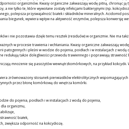
dporności organizmów. Kwasy organiczne zakwaszają wodę pitną, chroniąc ją
 a nie tylko te, które wywołane zostały infekcjami bakteryjnymi (np. kokcydioz
nego, polepsza przyswajalność białek i składników mineralnych. Acidomid posi
ania biegunek, wywiera wpływ na aktywność enzymów, polepsza konwersję we
atyków i nie pozostawia dzięki temu resztek (residuów) w organizmie. Nie ma ta
żnych w procesie trawienia i wchłaniania. Kwasy organiczne zakwaszają wodę 
rii patogennych i pleśni w wodzie do pojenia, poidłach i w instalacjach z wodą
e redukują także dolegliwości przewodu trawiennego i poprawiają strawność b
niczają mnożenie się pasożytów wewnątrzkomórkowych, na przykład kokcydii. W
awiera zrównoważony stosunek pierwiastków elektrolitycznych wspomagających
i czynnych przez błonę komórkową do wnętrza komórki.
odzie do pojenia, poidłach i w instalacjach z wodą do pojenia,
i dla organizmu,
bilizuje,
strawność białek,
h, zwiększa odporność na kokcydiozę.