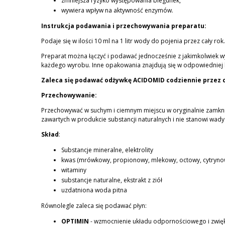
zmniejsza ryzyko występowania biegunek,
wywiera wpływ na aktywność enzymów.
Instrukcja podawania i przechowywania preparatu:
Podaje się w ilości 10 ml na 1 litr wody do pojenia przez cały r
Preparat można łączyć i podawać jednocześnie z jakimkolwiek
każdego wyrobu. Inne opakowania znajdują się w odpowiedniej 
Zaleca się podawać odżywkę ACIDOMID codziennie przez ca
Przechowywanie:
Przechowywać w suchym i ciemnym miejscu w oryginalnie zamkni
zawartych w produkcie substancji naturalnych i nie stanowi wad
Skład
:
Substancje mineralne, elektrolity
kwas (mrówkowy, propionowy, mlekowy, octowy, cytrynowy
witaminy
substancje naturalne, ekstrakt z ziół
uzdatniona woda pitna
Równolegle zaleca się podawać płyn:
OPTIMIN
- wzmocnienie układu odpornościowego i zwię