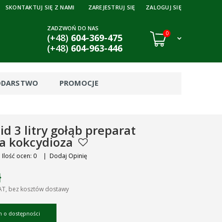
SKONTAKTUJ SIĘ Z NAMI
ZAREJESTRUJ SIĘ
ZALOGUJ SIĘ
ZADZWOŃ DO NAS
0
(+48)
604-369-475
(+48)
604-963-446
ODARSTWO
PROMOCJE
d 3 litry gołąb preparat
ia kokcydioza
Ilość ocen: 0
|
Dodaj Opinię
ł
AT, bez kosztów dostawy
 o dostępności