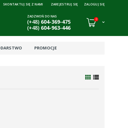
SKONTAKTUJ SIĘ Z NAMI
ZAREJESTRUJ SIĘ
ZALOGUJ SIĘ
ZADZWOŃ DO NAS
0
(+48)
604-369-475
(+48)
604-963-446
ODARSTWO
PROMOCJE