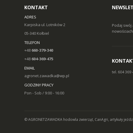
KONTAKT
NEWSLE
ADRES
Karpiska ul. Lotników 2
Podaj swój 
nowościach 
05-340 Kołbiel
TELEFON
+48
660-379-340
+48
604-369-475
KONTAK
EMAIL
tel. 604 369
agronet.zawadka@wp.pl
GODZINY PRACY
Pon - Sob / 9:00 - 16:00
© AGRONETZAWADKA
hodowla zwierząt, CanAgri, artykuły jeźd