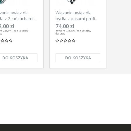
zanie uwiąz dla
Wiązanie uwiąz dla
ła z 2 łańcuchami
bydła z pasami profi
x4
130x4
,00 zł
74,00 zł
ra 23% VAT, bez kosztów
zawiera 23% VAT, bez kosztów
wy
dostawy
DO KOSZYKA
DO KOSZYKA