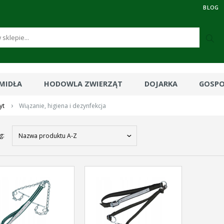
BLOG
RMIDŁA
HODOWLA ZWIERZĄT
DOJARKA
GOSP
›
yt
Wiązanie, higiena i dezynfekcja
g:
Nazwa produktu A-Z