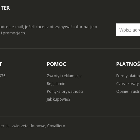
TTER
adres e-mail, jeżeli chcesz otrzymywać informacje o
i promocjach.
T
POMOC
PŁATNOŚ
 475
Zwroty i reklamacje
Formy płatno
Regulamin
Czas i koszty
Polityka prywatności
Opinie Trust
Jak kupować?
zieckie, zwierzęta domowe, Covalliero