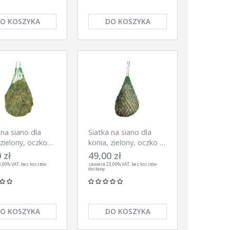
O KOSZYKA
DO KOSZYKA
 na siano dla
Siatka na siano dla
 zielony, oczko
konia, zielony, oczko 5
 Kerbl
cm, Kerbl
 zł
49,00 zł
,00% VAT, bez kosztów
zawiera 23,00% VAT, bez kosztów
dostawy
O KOSZYKA
DO KOSZYKA