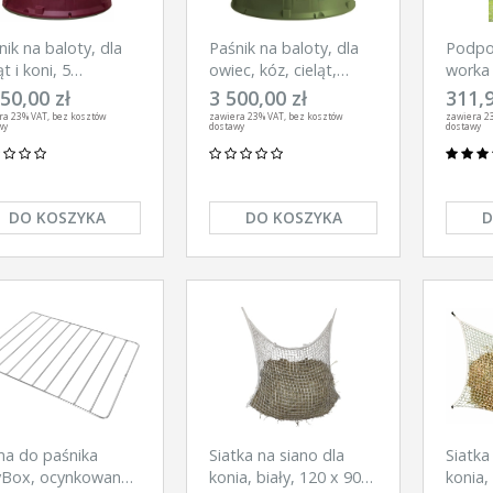
nik na baloty, dla
Paśnik na baloty, dla
Podpo
ąt i koni, 5
owiec, kóz, cieląt,
worka
nowisk,
kucyków, 10 stanowisk
50,00 zł
3 500,00 zł
311,9
gundowy, Kerbl
ra 23% VAT, bez kosztów
zawiera 23% VAT, bez kosztów
zawiera 23
wy
dostawy
dostawy
DO KOSZYKA
DO KOSZYKA
D
a do paśnika
Siatka na siano dla
Siatka
Box, ocynkowana,
konia, biały, 120 x 90
konia,