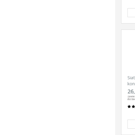
Sia
kon
10 
26,
zawie
dosta