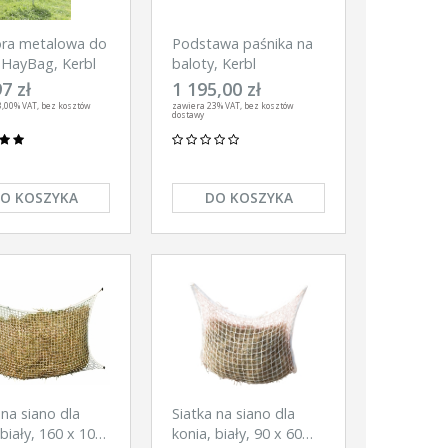
ra metalowa do
Podstawa paśnika na
 HayBag, Kerbl
baloty, Kerbl
7 zł
1 195,00 zł
,00% VAT, bez kosztów
zawiera 23% VAT, bez kosztów
dostawy
O KOSZYKA
DO KOSZYKA
 na siano dla
Siatka na siano dla
 biały, 160 x 100
konia, biały, 90 x 60