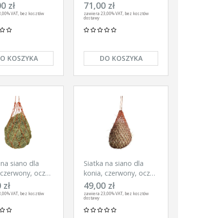
zko 3 cm, Kerbl
cm, oczko 3 cm, Kerbl
0 zł
71,00 zł
,00% VAT, bez kosztów
zawiera 23,00% VAT, bez kosztów
dostawy
O KOSZYKA
DO KOSZYKA
 na siano dla
Siatka na siano dla
 czerwony, oczko
konia, czerwony, oczko
 Kerbl
5 cm, Kerbl
 zł
49,00 zł
,00% VAT, bez kosztów
zawiera 23,00% VAT, bez kosztów
dostawy