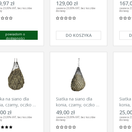
bl
cm, oczko 3 cm, Kerbl
cm, oc
,97 zł
129,00 zł
167,0
ra 23,00% VAT, bez kosztów
zawiera 23,00% VAT, bez kosztów
zawiera 23
wy
dostawy
dostawy
powiadom o
DO KOSZYKA
D
dostępności
tka na siano dla
Siatka na siano dla
Siatka
ia, czarny, oczko 10
konia, czarny, oczko 5
konia,
 Kerbl
cm, Kerbl
10 cm,
00 zł
49,00 zł
25,00
ra 23,00% VAT, bez kosztów
zawiera 23,00% VAT, bez kosztów
zawiera 23
wy
dostawy
dostawy