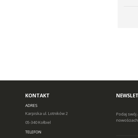
KONTAKT
NEWSLE
ADRES
Karpiska ul. Lotników 2
Podaj swój 
nowościach 
05-340 Kołbiel
TELEFON