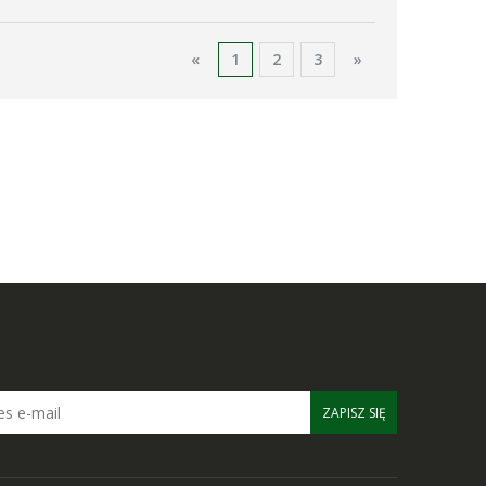
«
1
2
3
»
ZAPISZ SIĘ