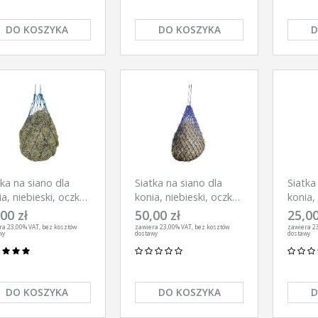
DO KOSZYKA
DO KOSZYKA
D
tka na siano dla
Siatka na siano dla
Siatka
ia, niebieski, oczko
konia, niebieski, oczko
konia,
cm, Kerbl
5 cm, Kerbl
10 cm,
00 zł
50,00 zł
25,00
ra 23,00% VAT, bez kosztów
zawiera 23,00% VAT, bez kosztów
zawiera 23
wy
dostawy
dostawy
DO KOSZYKA
DO KOSZYKA
D