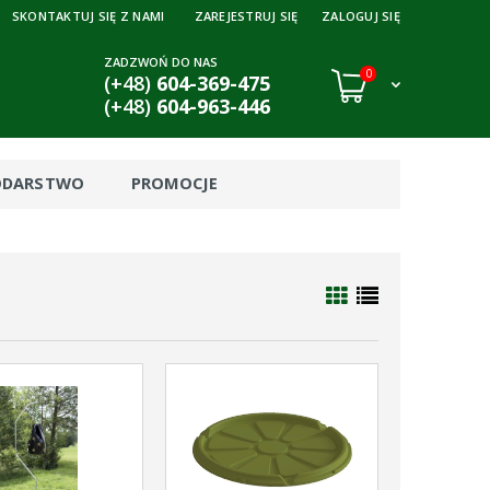
SKONTAKTUJ SIĘ Z NAMI
ZAREJESTRUJ SIĘ
ZALOGUJ SIĘ
ZADZWOŃ DO NAS
0
(+48)
604-369-475
(+48)
604-963-446
ODARSTWO
PROMOCJE