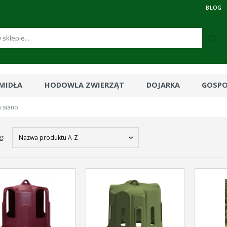
BLOG
RMIDŁA
HODOWLA ZWIERZĄT
DOJARKA
GOSP
na siano
g:
Nazwa produktu A-Z