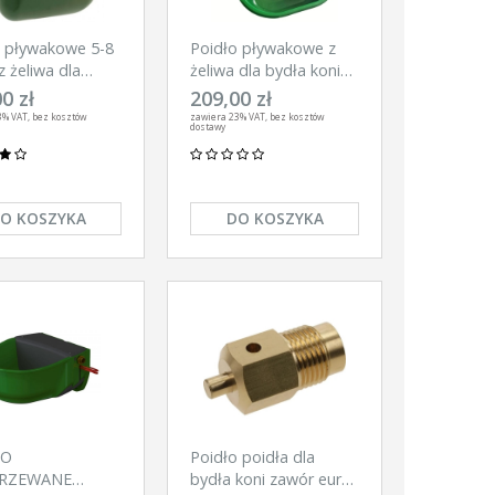
o pływakowe 5-8
Poidło pływakowe z
z żeliwa dla
żeliwa dla bydła koni
 koni psów
psów 2,9L
0 zł
209,00 zł
3% VAT, bez kosztów
zawiera 23% VAT, bez kosztów
dostawy
O KOSZYKA
DO KOSZYKA
ŁO
Poidło poidła dla
RZEWANE
bydła koni zawór euro