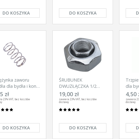
DO KOSZYKA
DO KOSZYKA
D
ężynka zaworu
ŚRUBUNEK
Trzpie
dła dla bydła i koni
DWUZŁĄCZKA 1/2
dla by
00 PM6
CALA KORPUS POIDŁO
PM6
5 zł
19,00 zł
4,50 
H200
ra 23% VAT, bez kosztów
zawiera 23% VAT, bez kosztów
zawiera 2
wy
dostawy
dostawy
DO KOSZYKA
DO KOSZYKA
D