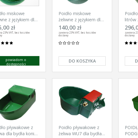
dło miskowe
Poidło miskowe
Poidł
iwne z językiem dla
żeliwne z językiem dla
litrów 
ła koni kóź
bydła koni kóź owiec
bydła
,00 zł
140,00 zł
296,0
ra 23% VAT, bez kosztów
zawiera 23% VAT, bez kosztów
zawiera 2
wy
dostawy
dostawy
powiadom o
DO KOSZYKA
D
dostępności
dło pływakowe z
Poidło pływakowe z
POID
iwa dla bydła koni
żeliwa WU7 dla bydła
PODG