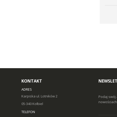
KONTAKT
NEWSLE
ADRES
Karpiska ul. Lotników 2
Podaj swój 
nowościach 
05-340 Kołbiel
TELEFON