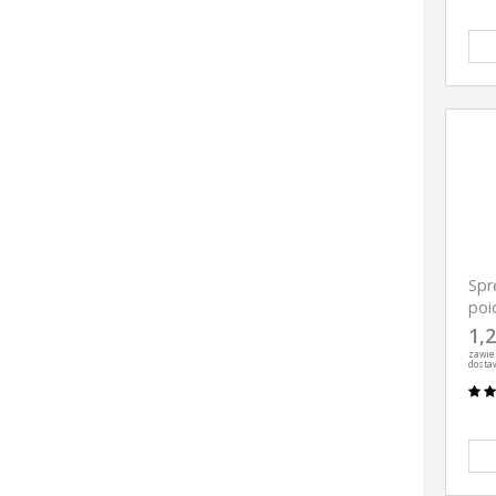
Spr
poi
H2
1,2
zawie
dosta