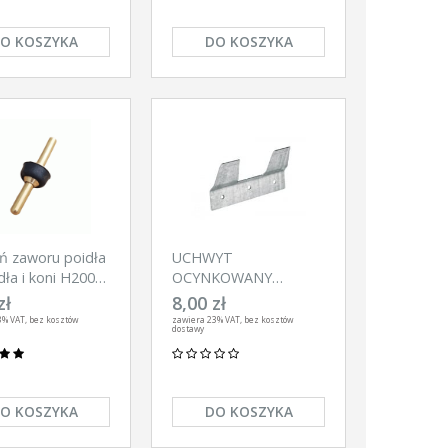
O KOSZYKA
DO KOSZYKA
ń zaworu poidła
UCHWYT
dła i koni H200
OCYNKOWANY
WIADRA DO POJENIA
zł
8,00 zł
CIELĄT
3% VAT, bez kosztów
zawiera 23% VAT, bez kosztów
dostawy
O KOSZYKA
DO KOSZYKA