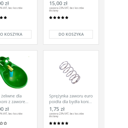
AKOWE SH30
Agronet PM-5
0 zł
15,00 zł
O KONIE
3% VAT, bez kosztów
zawiera 23% VAT, bez kosztów
dostawy
30V
O KOSZYKA
DO KOSZYKA
 żeliwne dla
Sprężynka zaworu euro
 koni z zaworem
poidła dla bydła koni
ym WU8
PM5
0 zł
1,75 zł
3% VAT, bez kosztów
zawiera 23% VAT, bez kosztów
dostawy