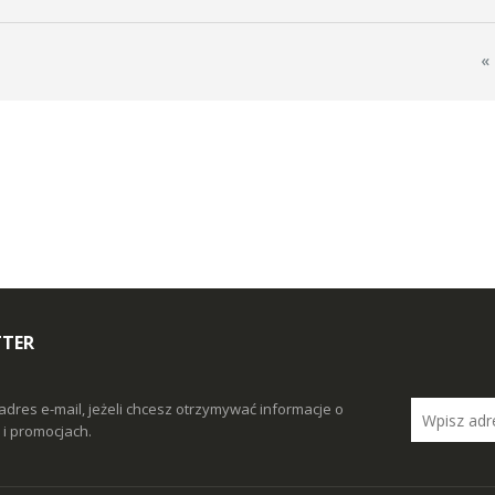
«
TTER
adres e-mail, jeżeli chcesz otrzymywać informacje o
i promocjach.