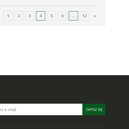
1
2
3
4
5
6
...
12
»
ZAPISZ SIĘ