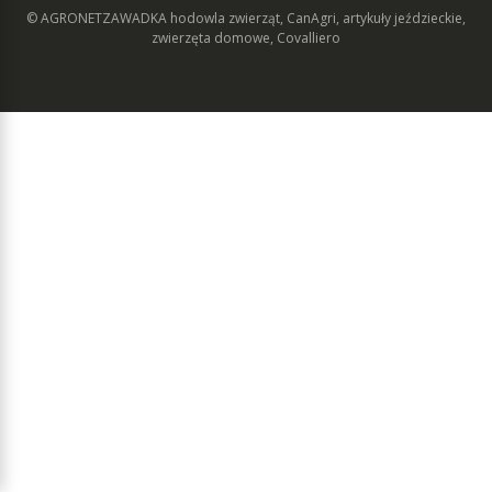
© AGRONETZAWADKA
hodowla zwierząt, CanAgri, artykuły jeździeckie,
zwierzęta domowe, Covalliero