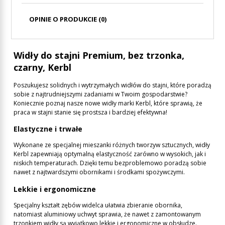
PŁATNOŚCI
OPINIE O PRODUKCIE (0)
Widły do stajni Premium, bez trzonka,
czarny, Kerbl
Poszukujesz solidnych i wytrzymałych widłów do stajni, które poradzą
sobie z najtrudniejszymi zadaniami w Twoim gospodarstwie?
Koniecznie poznaj nasze nowe widły marki Kerbl, które sprawią, że
praca w stajni stanie się prostsza i bardziej efektywna!
Elastyczne i trwałe
Wykonane ze specjalnej mieszanki różnych tworzyw sztucznych, widły
Kerbl zapewniają optymalną elastyczność zarówno w wysokich, jak i
niskich temperaturach. Dzięki temu bezproblemowo poradzą sobie
nawet z najtwardszymi obornikami i środkami spożywczymi.
Lekkie i ergonomiczne
Specjalny kształt zębów widelca ułatwia zbieranie obornika,
natomiast aluminiowy uchwyt sprawia, że nawet z zamontowanym
trzonkiem widły są wyjątkowo lekkie i ergonomiczne w obsłudze.