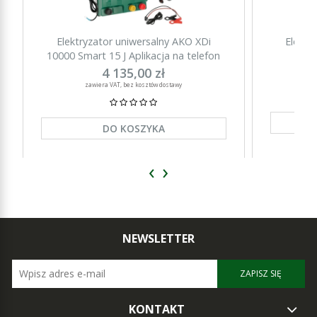
Elektryzator uniwersalny AKO XDi
Elektr
10000 Smart 15 J Aplikacja na telefon
15000 Sm
4 135,00 zł
zawiera VAT, bez kosztów dostawy
DO KOSZYKA
‹
›
NEWSLETTER
ZAPISZ SIĘ
KONTAKT