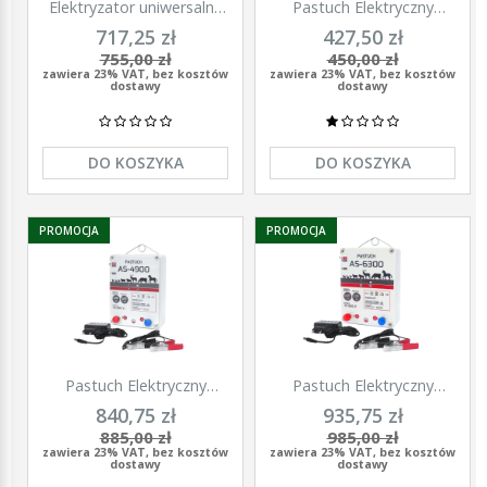
Elektryzator uniwersalny
Pastuch Elektryczny
TITAN DUO 3000, dla
Elektryzator uniwersalny
717,25 zł
427,50 zł
koni, bydła, owiec i kóz,
Pomelac AS-3300 3,3 Jula
755,00 zł
450,00 zł
2,0 J, Kerbl
zawiera 23% VAT, bez kosztów
zawiera 23% VAT, bez kosztów
dostawy
dostawy
DO KOSZYKA
DO KOSZYKA
PROMOCJA
PROMOCJA
Pastuch Elektryczny
Pastuch Elektryczny
Elektryzator uniwersalny
Elektryzator uniwersalny
840,75 zł
935,75 zł
Pomelac AS-4900 4,9Jula
Pomelac AS-6300 6,3Jula
885,00 zł
985,00 zł
zawiera 23% VAT, bez kosztów
zawiera 23% VAT, bez kosztów
dostawy
dostawy