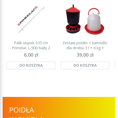
Palik słupek 105 cm
Zestaw poidło + karmidło
P
Pomelac L-900 biały 2
dla drobiu 3 l + 6 kg !!
stopki (najmocniejszy)
6,00 zł
39,00 zł
DO KOSZYKA
DO KOSZYKA