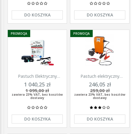
DO KOSZYKA
DO KOSZYKA
PROMOCJA
PROMOCJA
Pastuch Elektryczny
Pastuch elektryczny
Elektryzator uniwersalny
elektryzator uniwersalny z
1 040,25 zł
246,05 zł
Pomelac AS-7900 7,9 Jula
zasilaczem 9/12/230V
1 095,00 zł
259,00 zł
Unitra - U1000
zawiera 23% VAT, bez kosztów
zawiera 23% VAT, bez kosztów
dostawy
dostawy
DO KOSZYKA
DO KOSZYKA