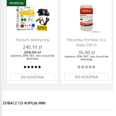
PROMOCJA
Pastuch elektryczny
Plecionka Pomelac Eco
polski elektryzator
Biała 250 m
245,10 zł
uniwersalny Agronet AS-
35,00 zł
258,00 zł
1100 12V/230
zawiera 23% VAT, bez kosztów
zawiera 23% VAT, bez kosztów
dostawy
dostawy
DO KOSZYKA
DO KOSZYKA
ZOBACZ CO KUPUJĄ INNI