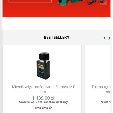
‹
›
BESTSELLERY
Miernik wilgotności ziarna Farmex MT
Taśma ogrod
Pro
mm, 
1 189,00 zł
zawiera VAT, bez kosztów dostawy
zawiera 