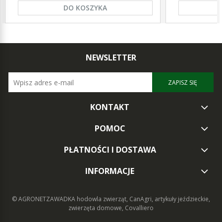
DO KOSZYKA
NEWSLETTER
ZAPISZ SIĘ
KONTAKT
POMOC
PŁATNOŚCI I DOSTAWA
INFORMACJE
© AGRONETZAWADKA
hodowla zwierząt, CanAgri, artykuły jeździeckie,
zwierzęta domowe, Covalliero