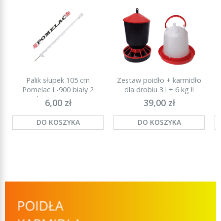
Palik słupek 105 cm
Zestaw poidło + karmidło
P
Pomelac L-900 biały 2
dla drobiu 3 l + 6 kg !!
stopki (najmocniejszy)
6,00 zł
39,00 zł
DO KOSZYKA
DO KOSZYKA