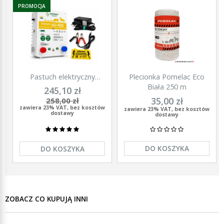
PROMOCJA
Pastuch elektryczny
Plecionka Pomelac Eco
polski elektryzator
Biała 250 m
245,10 zł
uniwersalny Agronet AS-
35,00 zł
258,00 zł
1100 12V/230
zawiera 23% VAT, bez kosztów
zawiera 23% VAT, bez kosztów
dostawy
dostawy
DO KOSZYKA
DO KOSZYKA
ZOBACZ CO KUPUJĄ INNI