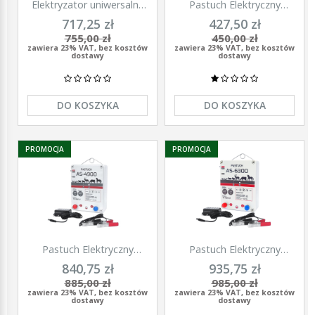
Elektryzator uniwersalny
Pastuch Elektryczny
TITAN DUO 3000, dla
Elektryzator uniwersalny
717,25 zł
427,50 zł
koni, bydła, owiec i kóz,
Pomelac AS-3300 3,3 Jula
755,00 zł
450,00 zł
2,0 J, Kerbl
zawiera 23% VAT, bez kosztów
zawiera 23% VAT, bez kosztów
dostawy
dostawy
DO KOSZYKA
DO KOSZYKA
PROMOCJA
PROMOCJA
Pastuch Elektryczny
Pastuch Elektryczny
Elektryzator uniwersalny
Elektryzator uniwersalny
840,75 zł
935,75 zł
Pomelac AS-4900 4,9Jula
Pomelac AS-6300 6,3Jula
885,00 zł
985,00 zł
zawiera 23% VAT, bez kosztów
zawiera 23% VAT, bez kosztów
dostawy
dostawy