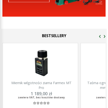
‹
›
BESTSELLERY
Miernik wilgotności ziarna Farmex MT
Taśma ogrod
Pro
mm, 
1 189,00 zł
zawiera VAT, bez kosztów dostawy
zawiera 