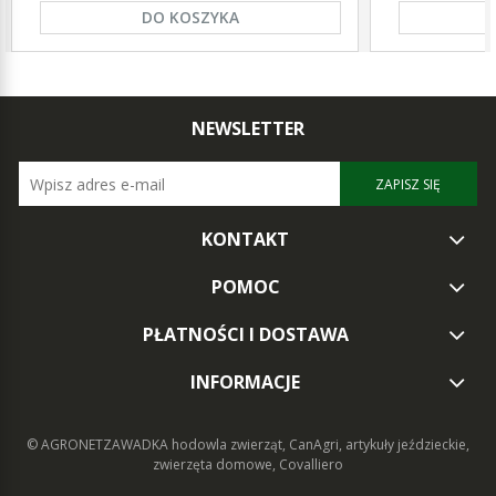
DO KOSZYKA
NEWSLETTER
ZAPISZ SIĘ
KONTAKT
POMOC
PŁATNOŚCI I DOSTAWA
INFORMACJE
© AGRONETZAWADKA
hodowla zwierząt, CanAgri, artykuły jeździeckie,
zwierzęta domowe, Covalliero