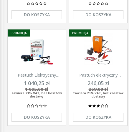
DO KOSZYKA
DO KOSZYKA
PROMOCJA
PROMOCJA
Pastuch Elektryczny
Pastuch elektryczny
Elektryzator uniwersalny
elektryzator uniwersalny z
1 040,25 zł
246,05 zł
Pomelac AS-7900 7,9 Jula
zasilaczem 9/12/230V
1 095,00 zł
259,00 zł
Unitra - U1000
zawiera 23% VAT, bez kosztów
zawiera 23% VAT, bez kosztów
dostawy
dostawy
DO KOSZYKA
DO KOSZYKA