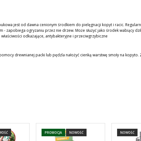
 bukowa jest od dawna cenionym środkiem do pielęgnacji kopyt i racic. Regularn
om - zapobiega ogryzaniu przez nie drzew. Może służyć jako środek wabiący dzi
właściwości odkażające, antybakteryjne i przeciwgrzybiczne
 pomocy drewnianej packi lub pędzla nałożyć cienką warstwę smoły na kopyto.
WOŚĆ
PROMOCJA
NOWOŚĆ
NOWOŚĆ