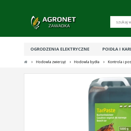
OGRODZENIA ELEKTRYCZNE
POIDŁA I KA
›
›
›
Hodowla zwierząt
Hodowla bydła
Kontrola i po