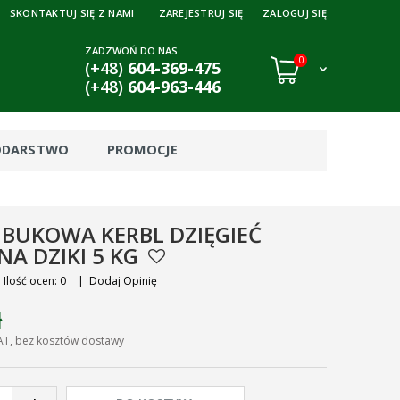
SKONTAKTUJ SIĘ Z NAMI
ZAREJESTRUJ SIĘ
ZALOGUJ SIĘ
ZADZWOŃ DO NAS
0
(+48)
604-369-475
(+48)
604-963-446
ODARSTWO
PROMOCJE
BUKOWA KERBL DZIĘGIEĆ
NA DZIKI 5 KG
Ilość ocen: 0
|
Dodaj Opinię
ł
AT, bez kosztów dostawy