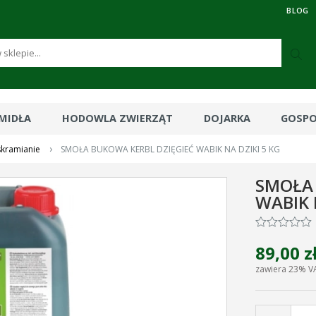
BLOG
RMIDŁA
HODOWLA ZWIERZĄT
DOJARKA
GOSP
›
skramianie
SMOŁA BUKOWA KERBL DZIĘGIEĆ WABIK NA DZIKI 5 KG
SMOŁA 
WABIK 
89,00 z
zawiera 23% V