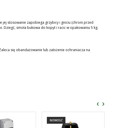
e jej stosowanie zapobiega grzybicy i gniciu (chroni przed
ki. Dziegć, smoła bukowa do kopyt i racic w opakowaniu 5 kg.
 Zaleca się obandażowanie lub założenie ochraniacza na
‹
›
NOWOŚĆ
NOWO