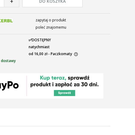
+
DO KOSZYKA
zapytaj o produkt
poleć znajomemu
✅DOSTĘPNY
natychmiast
od 16,00 zł
- Paczkomaty
 dostawy
ena nie zawiera ewentualnych kosztów
łatności