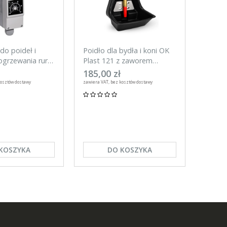
do poideł i
Poidło dla bydła i koni OK
Tester
grzewania rur,
Plast 121 z zaworem
do ogr
rurowym 3l
UNITR
185,00 zł
59,00
kosztów dostawy
zawiera VAT, bez kosztów dostawy
zawiera VA
KOSZYKA
DO KOSZYKA