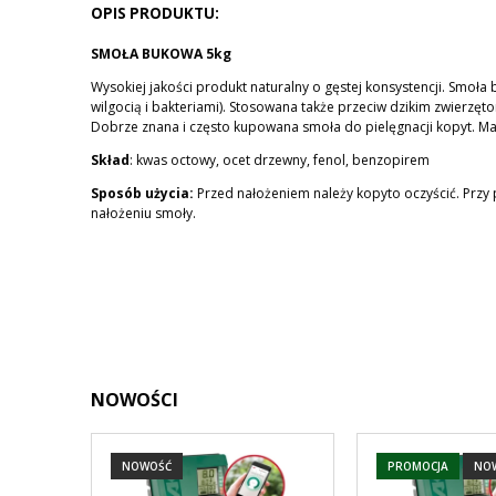
KOSZTÓW PŁATNOŚCI
OPIS PRODUKTU:
SMOŁA BUKOWA 5kg
Wysokiej jakości produkt naturalny o gęstej konsystencji. Smoła
wilgocią i bakteriami). Stosowana także przeciw dzikim zwierzęt
Dobrze znana i często kupowana smoła do pielęgnacji kopyt. Ma 
Skład
: kwas octowy, ocet drzewny, fenol, benzopirem
Sposób użycia:
Przed nałożeniem należy kopyto oczyścić. Przy
nałożeniu smoły.
NOWOŚCI
NOWOŚĆ
PROMOCJA
NO