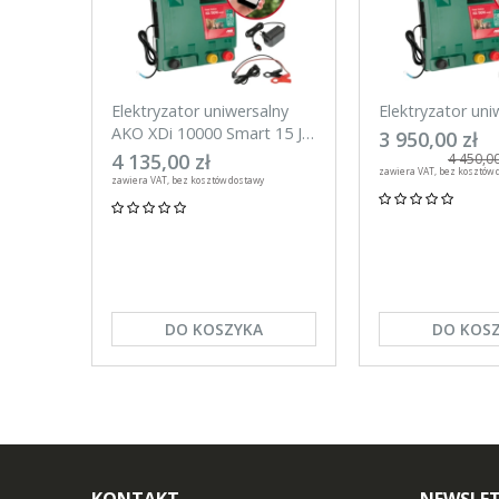
Elektryzator uniwersalny
Elektryzator uni
AKO XDi 10000 Smart 15 J
AKO XDi 15000 S
3 950,00 zł
Aplikacja na telefon
Aplikacja na tel
4 135,00 zł
4 450,00
zawiera VAT, bez kosztów 
zawiera VAT, bez kosztów dostawy
DO KOSZYKA
DO KOS