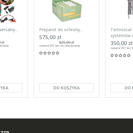
wersalny
Preparat do ochrony
Termostat 
mart 20 J
wymienia w okresie laktacji
systemów o
575,00 zł
efon
DuoMast C, Canagri 30
Kerbl
350,00 zł
 zł
625,00 zł
dostawy
zawiera VAT, bez kosztów dostawy
sztuk
zawiera VAT, bez 
ZYKA
DO KOSZYKA
DO 