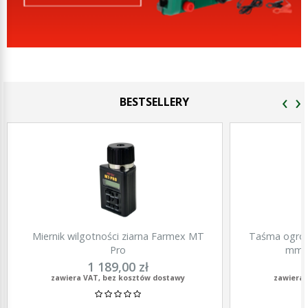
‹
›
BESTSELLERY
Miernik wilgotności ziarna Farmex MT
Taśma ogrod
Pro
mm, 
1 189,00 zł
zawiera VAT, bez kosztów dostawy
zawiera 