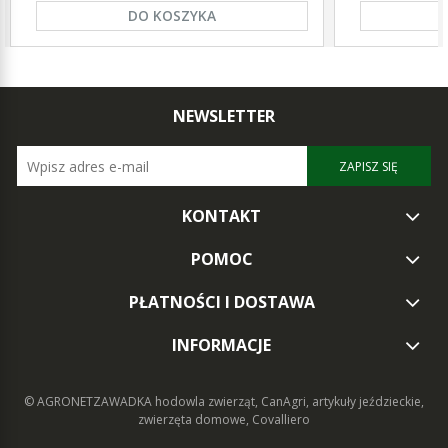
DO KOSZYKA
NEWSLETTER
ZAPISZ SIĘ
KONTAKT
POMOC
PŁATNOŚCI I DOSTAWA
INFORMACJE
© AGRONETZAWADKA
hodowla zwierząt, CanAgri, artykuły jeździeckie,
zwierzęta domowe, Covalliero