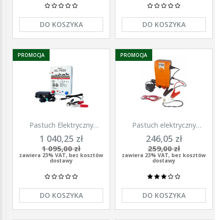
DO KOSZYKA
DO KOSZYKA
PROMOCJA
PROMOCJA
Pastuch Elektryczny
Pastuch elektryczny
Elektryzator uniwersalny
elektryzator uniwersalny z
1 040,25 zł
246,05 zł
Pomelac AS-7900 7,9 Jula
zasilaczem 9/12/230V
1 095,00 zł
259,00 zł
Unitra - U1000
zawiera 23% VAT, bez kosztów
zawiera 23% VAT, bez kosztów
dostawy
dostawy
DO KOSZYKA
DO KOSZYKA