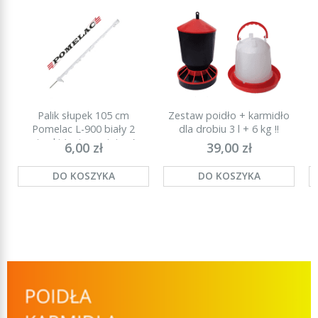
Palik słupek 105 cm
Zestaw poidło + karmidło
P
Pomelac L-900 biały 2
dla drobiu 3 l + 6 kg !!
stopki (najmocniejszy)
6,00 zł
39,00 zł
DO KOSZYKA
DO KOSZYKA