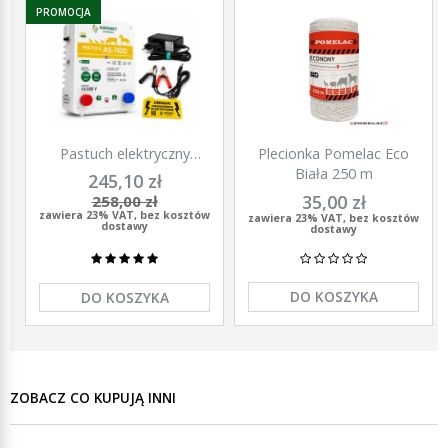
PROMOCJA
Pastuch elektryczny
Plecionka Pomelac Eco
polski elektryzator
Biała 250 m
245,10 zł
uniwersalny Agronet AS-
35,00 zł
258,00 zł
1100 12V/230
zawiera 23% VAT, bez kosztów
zawiera 23% VAT, bez kosztów
dostawy
dostawy
DO KOSZYKA
DO KOSZYKA
ZOBACZ CO KUPUJĄ INNI