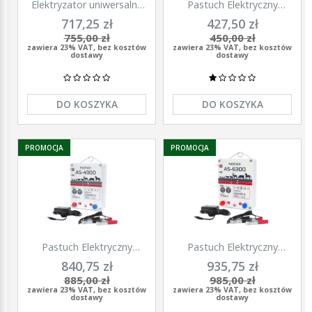
Elektryzator uniwersalny
Pastuch Elektryczny
TITAN DUO 3000, dla
Elektryzator uniwersalny
717,25 zł
427,50 zł
koni, bydła, owiec i kóz,
Pomelac AS-3300 3,3 Jula
755,00 zł
450,00 zł
2,0 J, Kerbl
zawiera 23% VAT, bez kosztów
zawiera 23% VAT, bez kosztów
dostawy
dostawy
DO KOSZYKA
DO KOSZYKA
PROMOCJA
PROMOCJA
Pastuch Elektryczny
Pastuch Elektryczny
Elektryzator uniwersalny
Elektryzator uniwersalny
840,75 zł
935,75 zł
Pomelac AS-4900 4,9Jula
Pomelac AS-6300 6,3Jula
885,00 zł
985,00 zł
zawiera 23% VAT, bez kosztów
zawiera 23% VAT, bez kosztów
dostawy
dostawy