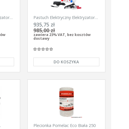
zator
Pastuch Elektryczny Elektryzator
900
uniwersalny Pomelac AS-6300
935,75 zł
6,3Jula
985,00 zł
tów
zawiera 23% VAT, bez kosztów
dostawy
DO KOSZYKA
Plecionka Pomelac Eco Biała 250