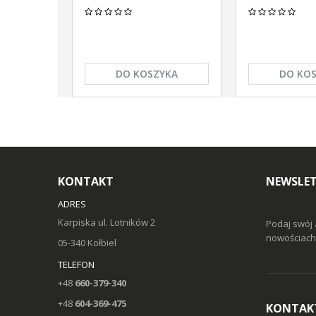
DO KOSZYKA
DO KO
KONTAKT
NEWSLE
ADRES
Karpiska ul. Lotników 2
Podaj swój 
nowościach 
05-340 Kołbiel
TELEFON
+48
660-379-340
+48
604-369-475
KONTAK