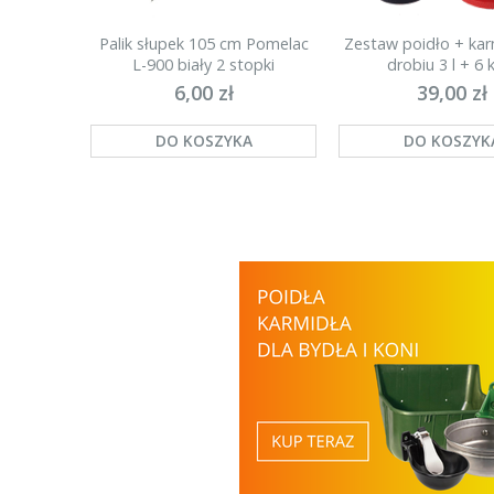
Palik słupek 105 cm Pomelac
Zestaw poidło + kar
L-900 biały 2 stopki
drobiu 3 l + 6 k
(najmocniejszy)
6,00 zł
39,00 zł
DO KOSZYKA
DO KOSZYK