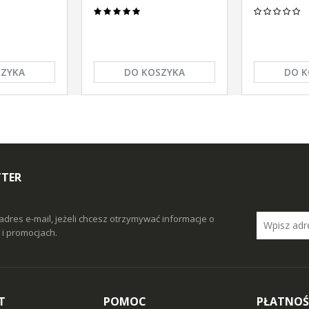
SZYKA
DO KOSZYKA
DO K
TTER
adres e-mail, jeżeli chcesz otrzymywać informacje o
i promocjach.
T
POMOC
PŁATNOŚ