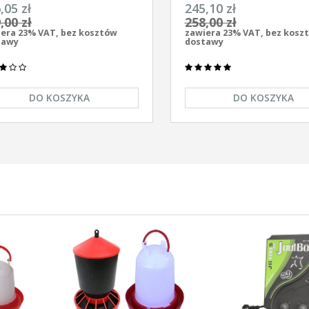
ersalny z zasilaczem
elektryzator uniwersalny A
,05 zł
245,10 zł
/230V Unitra - U1000
AS-1100 12V/230
,00 zł
258,00 zł
era 23% VAT, bez kosztów
zawiera 23% VAT, bez kosz
tawy
dostawy
DO KOSZYKA
DO KOSZYKA