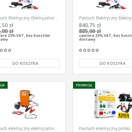
uch Elektryczny Elektryzator
Pastuch Elektryczny Elektry
ersalny Pomelac AS-3300 3,3
uniwersalny Pomelac AS-4
,50 zł
840,75 zł
4,9Jula
,00 zł
885,00 zł
era 23% VAT, bez kosztów
zawiera 23% VAT, bez kosz
tawy
dostawy
DO KOSZYKA
DO KOSZYKA
CJA
PROMOCJA
uch elektryczny elektryzator
Pastuch elektryczny polski