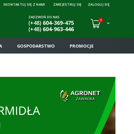
SKONTAKTUJ SIĘ Z NAMI
ZAREJESTRUJ SIĘ
ZALOGUJ SIĘ
ZADZWOŃ DO NAS
0
(+48)
604-369-475
(+48)
604-963-446
A
GOSPODARSTWO
PROMOCJE