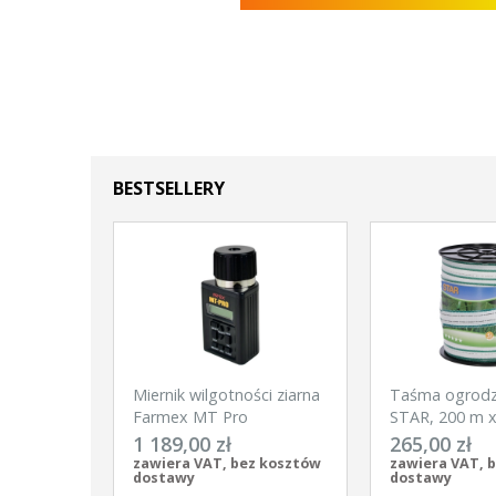
BESTSELLERY
Miernik wilgotności ziarna
Taśma ogrod
Farmex MT Pro
STAR, 200 m 
biało-zielona, 
1 189,00 zł
265,00 zł
zawiera VAT, bez kosztów
zawiera VAT, 
dostawy
dostawy