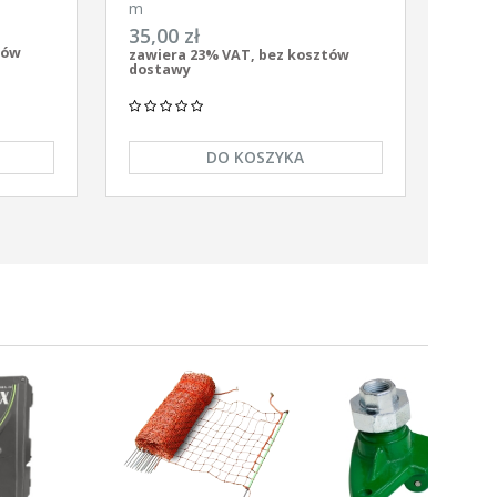
gronet
m
35,00 zł
tów
zawiera 23% VAT, bez kosztów
dostawy
DO KOSZYKA