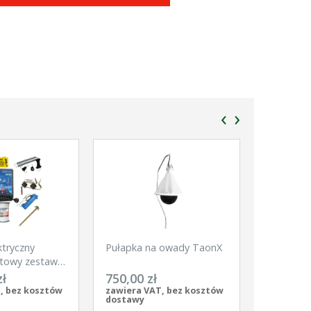
‹
›
ktryczny
Pułapka na owady TaonX
Siatka dl
towy zestaw
Net, 50m,
kie zwierzęta
szpic, bia
zł
750,00 zł
370,00 
pomarańc
, bez kosztów
zawiera VAT, bez kosztów
zawiera V
dostawy
dostawy