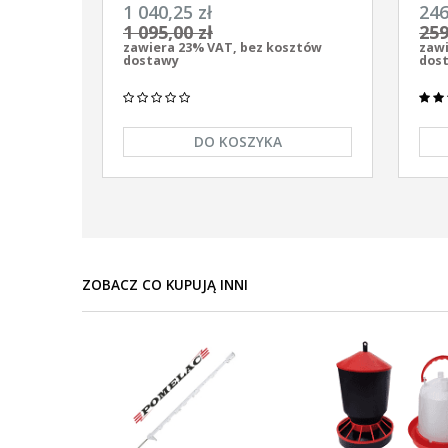
uniwersalny Pomelac AS-7900 7,9
uniw
1 040,25 zł
246
Jula
9/12
1 095,00 zł
259
zawiera 23% VAT, bez kosztów
zawi
dostawy
dos
DO KOSZYKA
ZOBACZ CO KUPUJĄ INNI