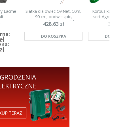
owy Lacme
Siatka dla owiec OviNet, 50m,
Korpus kompletny 
li
90 cm, podw. szpic,
serii Agronet H20
pomarańczowa, Kerbl
ł
428,63 zł
35,00 zł
rna:
DO KOSZYKA
DO KOSZY
zł
ena:
zł
A