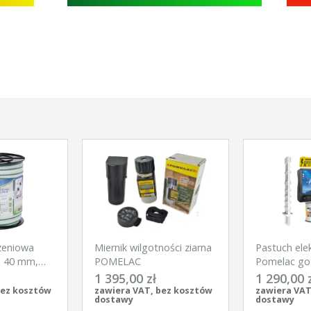
zeniowa
Miernik wilgotności ziarna
Pastuch ele
x 40 mm,
POMELAC
Pomelac go
Kerbl
na silne dzi
1 395,00 zł
1 290,00 
bez kosztów
zawiera VAT, bez kosztów
zawiera VAT
dostawy
dostawy