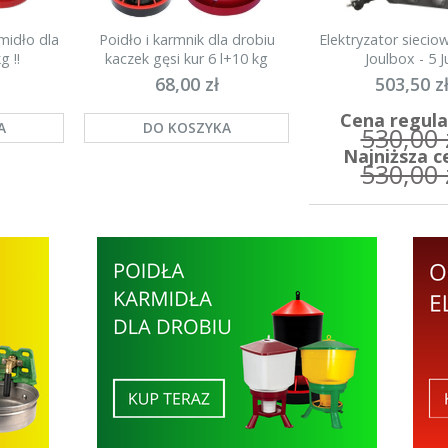
midło dla
Poidło i karmnik dla drobiu
Elektryzator sieci
g !!
kaczek gęsi kur 6 l+10 kg
Joulbox - 5 Ju
68,00 zł
503,50 z
Cena regula
A
DO KOSZYKA
530,00 
Najniższa c
530,00 
DO KOSZYK