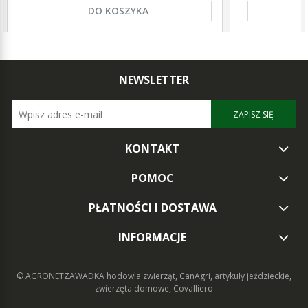
DO KOSZYKA
NEWSLETTER
ZAPISZ SIĘ
KONTAKT
POMOC
PŁATNOŚCI I DOSTAWA
INFORMACJE
© AGRONETZAWADKA
hodowla zwierząt, CanAgri, artykuły jeździeckie,
zwierzęta domowe, Covalliero