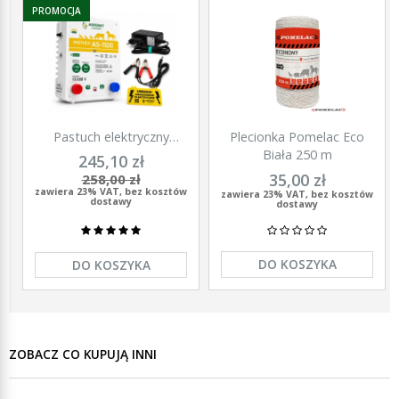
PROMOCJA
Pastuch elektryczny
Plecionka Pomelac Eco
polski elektryzator
Biała 250 m
245,10 zł
uniwersalny Agronet AS-
35,00 zł
258,00 zł
1100 12V/230
zawiera 23% VAT, bez kosztów
zawiera 23% VAT, bez kosztów
dostawy
dostawy
DO KOSZYKA
DO KOSZYKA
ZOBACZ CO KUPUJĄ INNI