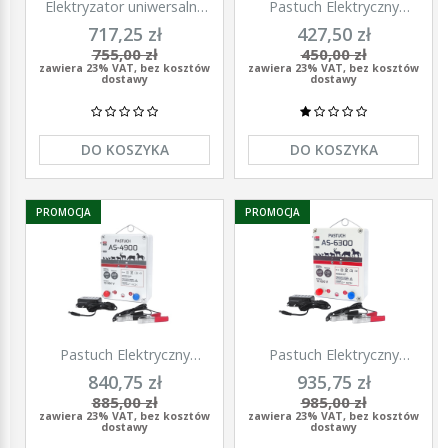
Elektryzator uniwersalny
Pastuch Elektryczny
TITAN DUO 3000, dla
Elektryzator uniwersalny
717,25 zł
427,50 zł
koni, bydła, owiec i kóz,
Pomelac AS-3300 3,3 Jula
755,00 zł
450,00 zł
2,0 J, Kerbl
zawiera 23% VAT, bez kosztów
zawiera 23% VAT, bez kosztów
dostawy
dostawy
DO KOSZYKA
DO KOSZYKA
PROMOCJA
PROMOCJA
Pastuch Elektryczny
Pastuch Elektryczny
Elektryzator uniwersalny
Elektryzator uniwersalny
840,75 zł
935,75 zł
Pomelac AS-4900 4,9Jula
Pomelac AS-6300 6,3Jula
885,00 zł
985,00 zł
zawiera 23% VAT, bez kosztów
zawiera 23% VAT, bez kosztów
dostawy
dostawy