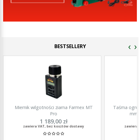
‹
›
BESTSELLERY
Miernik wilgotności ziarna Farmex MT
Taśma ogrod
Pro
mm, 
1 189,00 zł
zawiera VAT, bez kosztów dostawy
zawiera 