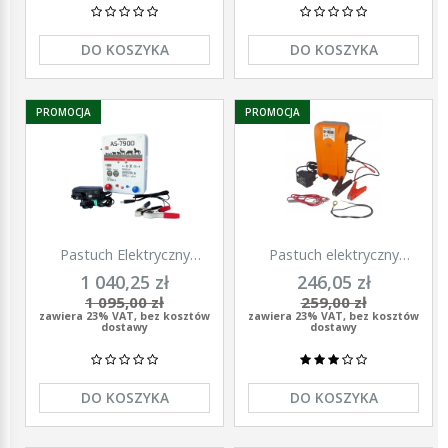
DO KOSZYKA
DO KOSZYKA
PROMOCJA
PROMOCJA
Pastuch Elektryczny
Pastuch elektryczny
Elektryzator uniwersalny
elektryzator uniwersalny z
1 040,25 zł
246,05 zł
Pomelac AS-7900 7,9 Jula
zasilaczem 9/12/230V
1 095,00 zł
259,00 zł
Unitra - U1000
zawiera 23% VAT, bez kosztów
zawiera 23% VAT, bez kosztów
dostawy
dostawy
DO KOSZYKA
DO KOSZYKA