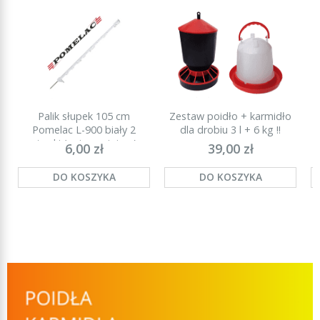
Palik słupek 105 cm
Zestaw poidło + karmidło
P
Pomelac L-900 biały 2
dla drobiu 3 l + 6 kg !!
stopki (najmocniejszy)
6,00 zł
39,00 zł
DO KOSZYKA
DO KOSZYKA