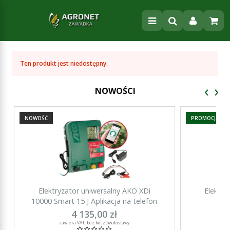
Ten produkt jest niedostępny.
‹
›
NOWOŚCI
NOWOŚĆ
PROMOCJA
Elektryzator uniwersalny AKO XDi
Elektry
10000 Smart 15 J Aplikacja na telefon
15000 Sma
4 135,00 zł
za
zawiera VAT, bez kosztów dostawy