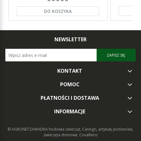
DO KOSZYKA
NEWSLETTER
ZAPISZ SIĘ
KONTAKT
POMOC
PŁATNOŚCI I DOSTAWA
INFORMACJE
© AGRONETZAWADKA
hodowla zwierząt, CanAgri, artykuły jeździeckie,
zwierzęta domowe, Covalliero