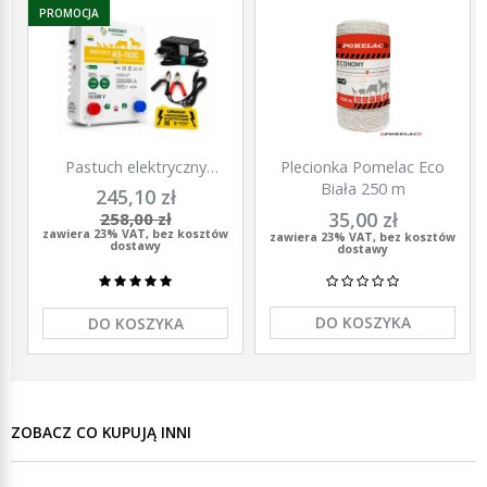
PROMOCJA
Pastuch elektryczny
Plecionka Pomelac Eco
polski elektryzator
Biała 250 m
245,10 zł
uniwersalny Agronet AS-
35,00 zł
258,00 zł
1100 12V/230
zawiera 23% VAT, bez kosztów
zawiera 23% VAT, bez kosztów
dostawy
dostawy
DO KOSZYKA
DO KOSZYKA
ZOBACZ CO KUPUJĄ INNI