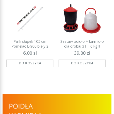
Palik słupek 105 cm
Zestaw poidło + karmidło
P
Pomelac L-900 biały 2
dla drobiu 3 l + 6 kg !!
stopki (najmocniejszy)
6,00 zł
39,00 zł
DO KOSZYKA
DO KOSZYKA