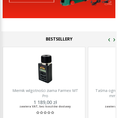
‹
›
BESTSELLERY
Miernik wilgotności ziarna Farmex MT
Taśma ogrod
Pro
mm, 
1 189,00 zł
zawiera VAT, bez kosztów dostawy
zawiera 