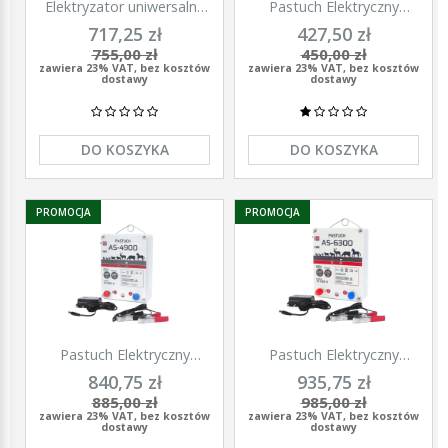
Elektryzator uniwersalny
Pastuch Elektryczny
TITAN DUO 3000, dla
Elektryzator uniwersalny
717,25 zł
427,50 zł
koni, bydła, owiec i kóz,
Pomelac AS-3300 3,3 Jula
755,00 zł
450,00 zł
2,0 J, Kerbl
zawiera 23% VAT, bez kosztów
zawiera 23% VAT, bez kosztów
dostawy
dostawy
DO KOSZYKA
DO KOSZYKA
PROMOCJA
PROMOCJA
Pastuch Elektryczny
Pastuch Elektryczny
Elektryzator uniwersalny
Elektryzator uniwersalny
840,75 zł
935,75 zł
Pomelac AS-4900 4,9Jula
Pomelac AS-6300 6,3Jula
885,00 zł
985,00 zł
zawiera 23% VAT, bez kosztów
zawiera 23% VAT, bez kosztów
dostawy
dostawy