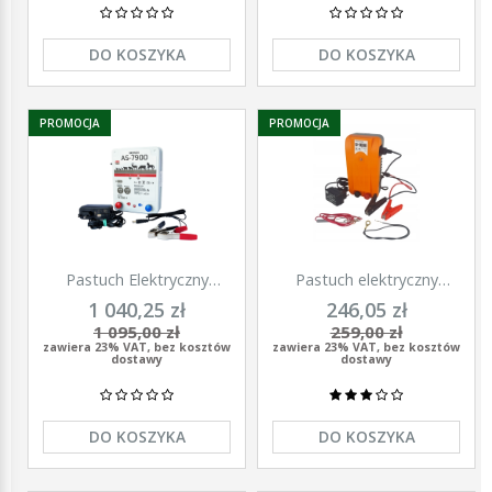
DO KOSZYKA
DO KOSZYKA
PROMOCJA
PROMOCJA
Pastuch Elektryczny
Pastuch elektryczny
Elektryzator uniwersalny
elektryzator uniwersalny z
1 040,25 zł
246,05 zł
Pomelac AS-7900 7,9 Jula
zasilaczem 9/12/230V
1 095,00 zł
259,00 zł
Unitra - U1000
zawiera 23% VAT, bez kosztów
zawiera 23% VAT, bez kosztów
dostawy
dostawy
DO KOSZYKA
DO KOSZYKA