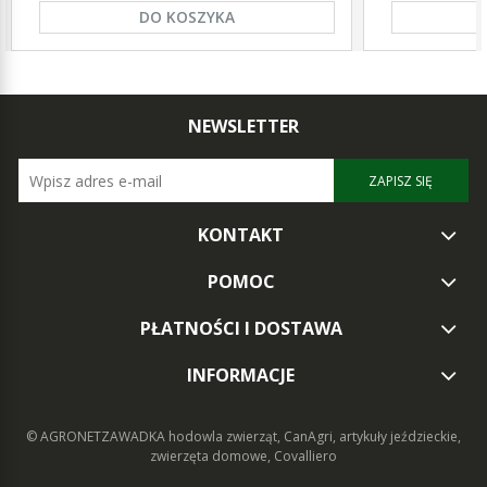
DO KOSZYKA
NEWSLETTER
ZAPISZ SIĘ
KONTAKT
POMOC
PŁATNOŚCI I DOSTAWA
INFORMACJE
© AGRONETZAWADKA
hodowla zwierząt, CanAgri, artykuły jeździeckie,
zwierzęta domowe, Covalliero