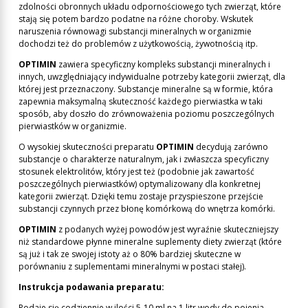
zdolności obronnych układu odpornościowego tych zwierząt, które
stają się potem bardzo podatne na różne choroby. Wskutek
naruszenia równowagi substancji mineralnych w organizmie
dochodzi też do problemów z użytkowością, żywotnością itp.
OPTIMIN
zawiera specyficzny kompleks substancji mineralnych i
innych, uwzględniający indywidualne potrzeby kategorii zwierząt, dla
której jest przeznaczony. Substancje mineralne są w formie, która
zapewnia maksymalną skuteczność każdego pierwiastka w taki
sposób, aby doszło do zrównoważenia poziomu poszczególnych
pierwiastków w organizmie.
O wysokiej skuteczności preparatu
OPTIMIN
decydują zarówno
substancje o charakterze naturalnym, jak i zwłaszcza specyficzny
stosunek elektrolitów, który jest też (podobnie jak zawartość
poszczególnych pierwiastków) optymalizowany dla konkretnej
kategorii zwierząt. Dzięki temu zostaje przyspieszone przejście
substancji czynnych przez błonę komórkową do wnętrza komórki.
OPTIMIN
z podanych wyżej powodów jest wyraźnie skuteczniejszy
niż standardowe płynne mineralne suplementy diety zwierząt (które
są już i tak ze swojej istoty aż o 80% bardziej skuteczne w
porównaniu z suplementami mineralnymi w postaci stałej).
Instrukcja podawania preparatu:
Podaje się codziennie w ilości 5-10 ml na 1 litr wody do pojenia,