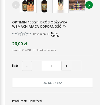
❮
❯
OPTIMIN 1000ml DRÓB ODŻYWKA
WZMACNIAJĄCA ODPORNOŚĆ
Dodaj
Ilość ocen: 0
Opinię
26,00 zł
zawiera 23% VAT, bez kosztów dostawy
-
+
ilość
DO KOSZYKA
Producent:
Benefeed