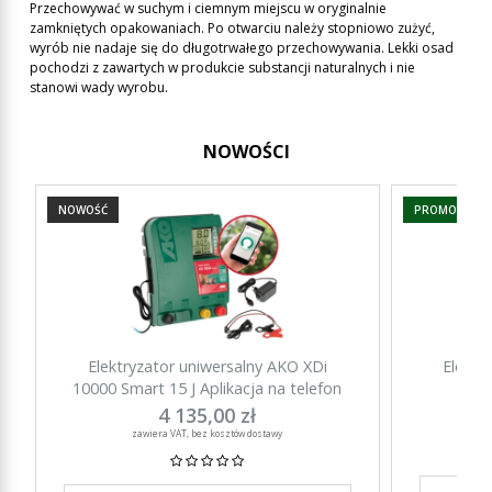
Przechowywać w suchym i ciemnym miejscu w oryginalnie
zamkniętych opakowaniach. Po otwarciu należy stopniowo zużyć,
wyrób nie nadaje się do długotrwałego przechowywania. Lekki osad
pochodzi z zawartych w produkcie substancji naturalnych i nie
stanowi wady wyrobu.
NOWOŚCI
NOWOŚĆ
PROMOCJA
Elektryzator uniwersalny AKO XDi
Elektr
10000 Smart 15 J Aplikacja na telefon
15000 Sm
4 135,00 zł
zawiera VAT, bez kosztów dostawy