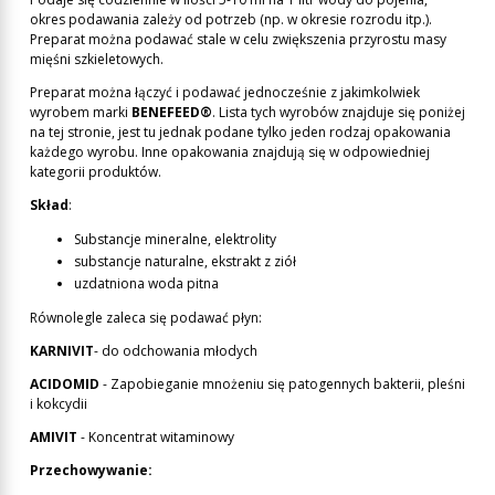
okres podawania zależy od potrzeb (np. w okresie rozrodu itp.).
Preparat można podawać stale w celu zwiększenia przyrostu masy
mięśni szkieletowych.
Preparat można łączyć i podawać jednocześnie z jakimkolwiek
wyrobem marki
BENEFEED®
. Lista tych wyrobów znajduje się poniżej
na tej stronie, jest tu jednak podane tylko jeden rodzaj opakowania
każdego wyrobu. Inne opakowania znajdują się w odpowiedniej
kategorii produktów.
Skład
:
Substancje mineralne, elektrolity
substancje naturalne, ekstrakt z ziół
uzdatniona woda pitna
Równolegle zaleca się podawać płyn:
KARNIVIT
- do odchowania młodych
ACIDOMID
- Zapobieganie mnożeniu się patogennych bakterii, pleśni
i kokcydii
AMIVIT
- Koncentrat witaminowy
Przechowywanie: