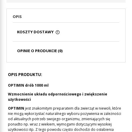
OPIS
KOSZTY DOSTAWY
CENA NIE ZAWIERA EWENTUALNYCH KOSZTÓW
PŁATNOŚCI
OPINIE O PRODUKCIE (0)
OPIS PRODUKTU:
OPTIMIN drób 1000 ml
Wzmocnienie układu odpornościowego i zwiększenie
użytkowości
OPTIMIN
jest znakomitym preparatem dla zwierząt w niewoli, które
nie mogą wykorzystać naturalnego wyboru pożywienia w zależności
od aktualnych potrzeb swojego organizmu, zmieniających się
ponadto np. wraz z wiekiem, wymogami dotyczącymi wysokiej
użytkowości itp. Z tego powodu często dochodzi do osłabienia