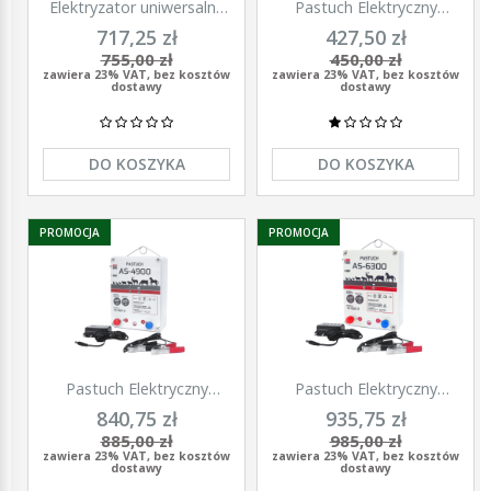
Elektryzator uniwersalny
Pastuch Elektryczny
TITAN DUO 3000, dla
Elektryzator uniwersalny
717,25 zł
427,50 zł
koni, bydła, owiec i kóz,
Pomelac AS-3300 3,3 Jula
755,00 zł
450,00 zł
2,0 J, Kerbl
zawiera 23% VAT, bez kosztów
zawiera 23% VAT, bez kosztów
dostawy
dostawy
DO KOSZYKA
DO KOSZYKA
PROMOCJA
PROMOCJA
Pastuch Elektryczny
Pastuch Elektryczny
Elektryzator uniwersalny
Elektryzator uniwersalny
840,75 zł
935,75 zł
Pomelac AS-4900 4,9Jula
Pomelac AS-6300 6,3Jula
885,00 zł
985,00 zł
zawiera 23% VAT, bez kosztów
zawiera 23% VAT, bez kosztów
dostawy
dostawy