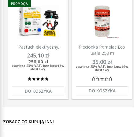
PROMOCJA
Pastuch elektryczny
Plecionka Pomelac Eco
polski elektryzator
Biała 250 m
245,10 zł
uniwersalny Agronet AS-
35,00 zł
258,00 zł
1100 12V/230
zawiera 23% VAT, bez kosztów
zawiera 23% VAT, bez kosztów
dostawy
dostawy
DO KOSZYKA
DO KOSZYKA
ZOBACZ CO KUPUJĄ INNI