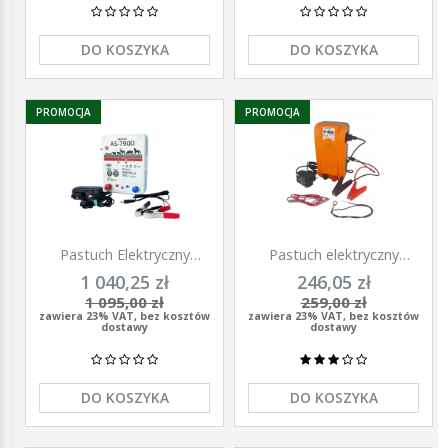
DO KOSZYKA
DO KOSZYKA
PROMOCJA
PROMOCJA
Pastuch Elektryczny
Pastuch elektryczny
Elektryzator uniwersalny
elektryzator uniwersalny z
1 040,25 zł
246,05 zł
Pomelac AS-7900 7,9 Jula
zasilaczem 9/12/230V
1 095,00 zł
259,00 zł
Unitra - U1000
zawiera 23% VAT, bez kosztów
zawiera 23% VAT, bez kosztów
dostawy
dostawy
DO KOSZYKA
DO KOSZYKA