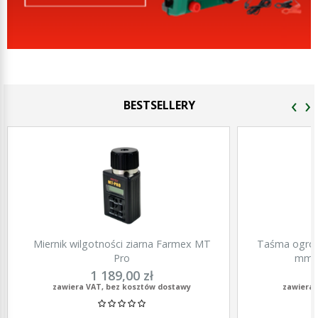
‹
›
BESTSELLERY
Miernik wilgotności ziarna Farmex MT
Taśma ogrod
Pro
mm, 
1 189,00 zł
zawiera VAT, bez kosztów dostawy
zawiera 