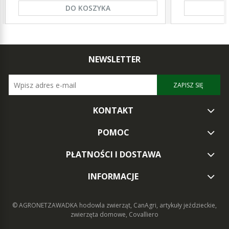
DO KOSZYKA
NEWSLETTER
ZAPISZ SIĘ
KONTAKT
POMOC
PŁATNOŚCI I DOSTAWA
INFORMACJE
© AGRONETZAWADKA
hodowla zwierząt, CanAgri, artykuły jeździeckie,
zwierzęta domowe, Covalliero