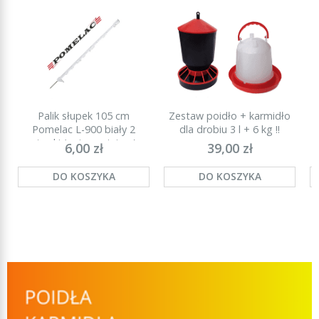
Palik słupek 105 cm
Zestaw poidło + karmidło
P
Pomelac L-900 biały 2
dla drobiu 3 l + 6 kg !!
stopki (najmocniejszy)
6,00 zł
39,00 zł
DO KOSZYKA
DO KOSZYKA