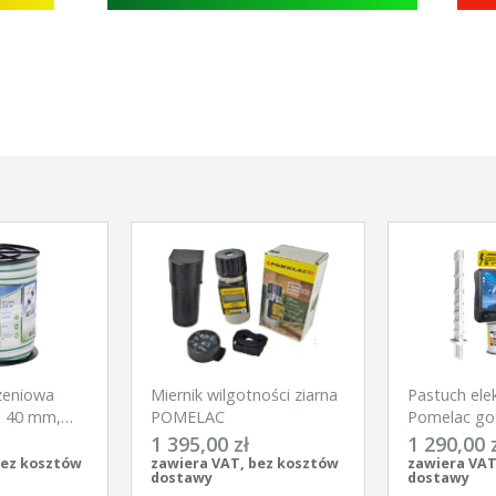
zeniowa
Miernik wilgotności ziarna
Pastuch ele
x 40 mm,
POMELAC
Pomelac go
Kerbl
na silne dzi
1 395,00 zł
1 290,00 
bez kosztów
zawiera VAT, bez kosztów
zawiera VAT
dostawy
dostawy