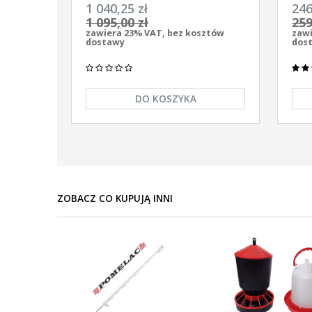
uniwersalny Pomelac AS-7900 7,9
uniw
1 040,25 zł
246
Jula
9/12
1 095,00 zł
259
zawiera 23% VAT, bez kosztów
zawi
dostawy
dos
DO KOSZYKA
ZOBACZ CO KUPUJĄ INNI