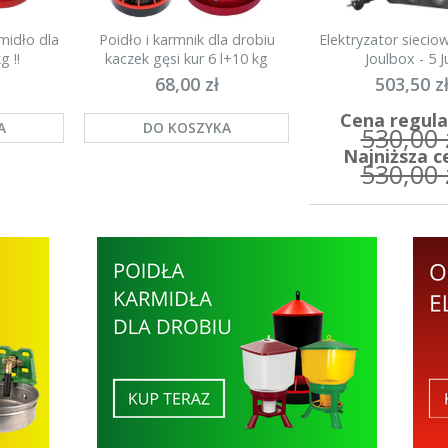
midło dla
Poidło i karmnik dla drobiu
Elektryzator sieci
g !!
kaczek gęsi kur 6 l+10 kg
Joulbox - 5 Ju
68,00 zł
503,50 z
Cena regula
A
DO KOSZYKA
530,00 
Najniższa c
530,00 
DO KOSZYK