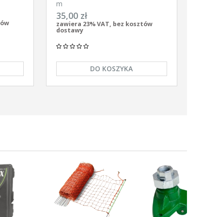
gronet
m
35,00 zł
tów
zawiera 23% VAT, bez kosztów
dostawy
DO KOSZYKA