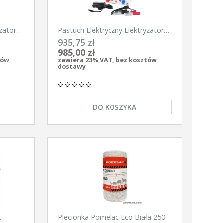
zator
Pastuch Elektryczny Elektryzator
900
uniwersalny Pomelac AS-6300
935,75 zł
6,3Jula
985,00 zł
tów
zawiera 23% VAT, bez kosztów
dostawy
DO KOSZYKA
Plecionka Pomelac Eco Biała 250