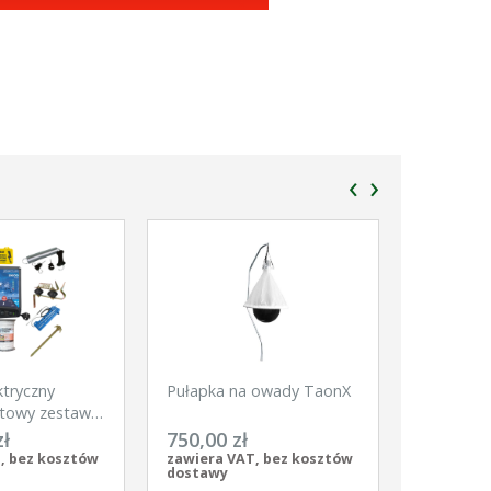
‹
›
ktryczny
Pułapka na owady TaonX
Siatka dl
towy zestaw
Net, 50m,
kie zwierzęta
szpic, bia
zł
750,00 zł
370,00 
pomarańc
, bez kosztów
zawiera VAT, bez kosztów
zawiera V
dostawy
dostawy