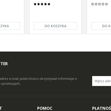
SZYKA
DO KOSZYKA
DO K
TTER
adres e-mail, jeżeli chcesz otrzymywać informacje o
i promocjach.
T
POMOC
PŁATNOŚ