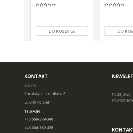
DO KOSZYKA
DO KO
KONTAKT
NEWSLE
ADRES
Karpiska ul. Lotników 2
Podaj swój 
nowościach 
05-340 Kołbiel
TELEFON
+48
660-379-340
+48
604-369-475
KONTAK