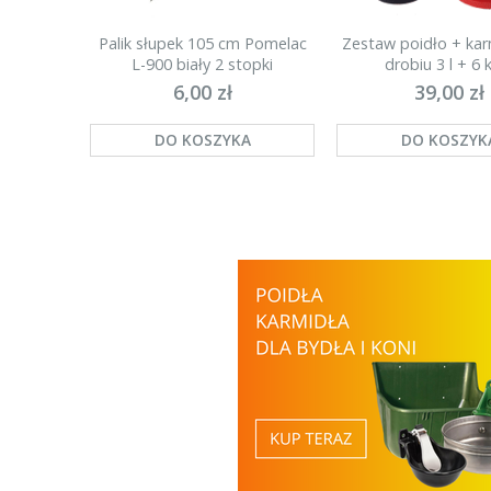
Palik słupek 105 cm Pomelac
Zestaw poidło + kar
L-900 biały 2 stopki
drobiu 3 l + 6 k
(najmocniejszy)
6,00 zł
39,00 zł
DO KOSZYKA
DO KOSZYK