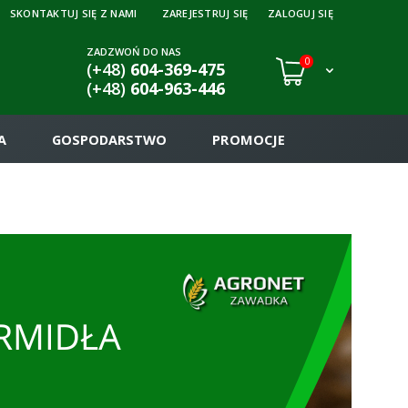
SKONTAKTUJ SIĘ Z NAMI
ZAREJESTRUJ SIĘ
ZALOGUJ SIĘ
ZADZWOŃ DO NAS
0
(+48)
604-369-475
(+48)
604-963-446
A
GOSPODARSTWO
PROMOCJE