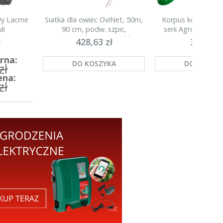
owy Lacme
Siatka dla owiec OviNet, 50m,
Korpus kompletny 
li
90 cm, podw. szpic,
serii Agronet H20
pomarańczowa, Kerbl
ł
428,63 zł
35,00 zł
rna:
DO KOSZYKA
DO KOSZY
zł
ena:
zł
A