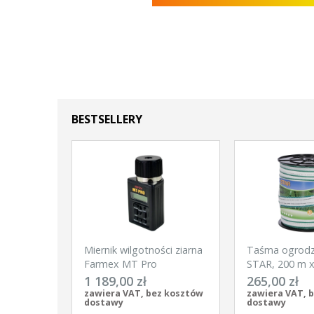
BESTSELLERY
Miernik wilgotności ziarna
Taśma ogrod
Farmex MT Pro
STAR, 200 m 
biało-zielona, 
1 189,00 zł
265,00 zł
zawiera VAT, bez kosztów
zawiera VAT, 
dostawy
dostawy