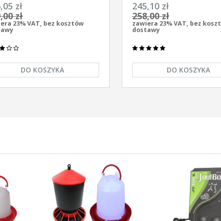
ersalny z zasilaczem
elektryzator uniwersalny A
,05 zł
245,10 zł
/230V Unitra - U1000
AS-1100 12V/230
,00 zł
258,00 zł
era 23% VAT, bez kosztów
zawiera 23% VAT, bez kosz
tawy
dostawy
DO KOSZYKA
DO KOSZYKA