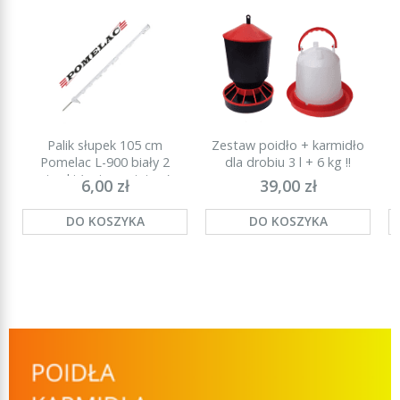
Palik słupek 105 cm
Zestaw poidło + karmidło
P
Pomelac L-900 biały 2
dla drobiu 3 l + 6 kg !!
stopki (najmocniejszy)
6,00 zł
39,00 zł
DO KOSZYKA
DO KOSZYKA