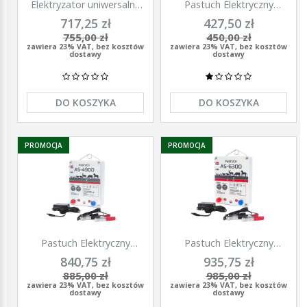
Elektryzator uniwersalny
Pastuch Elektryczny
TITAN DUO 3000, dla
Elektryzator uniwersalny
717,25 zł
427,50 zł
koni, bydła, owiec i kóz,
Pomelac AS-3300 3,3 Jula
755,00 zł
450,00 zł
2,0 J, Kerbl
zawiera 23% VAT, bez kosztów
zawiera 23% VAT, bez kosztów
dostawy
dostawy
DO KOSZYKA
DO KOSZYKA
PROMOCJA
PROMOCJA
Pastuch Elektryczny
Pastuch Elektryczny
Elektryzator uniwersalny
Elektryzator uniwersalny
840,75 zł
935,75 zł
Pomelac AS-4900 4,9Jula
Pomelac AS-6300 6,3Jula
885,00 zł
985,00 zł
zawiera 23% VAT, bez kosztów
zawiera 23% VAT, bez kosztów
dostawy
dostawy