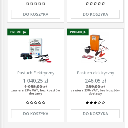
DO KOSZYKA
DO KOSZYKA
PROMOCJA
PROMOCJA
Pastuch Elektryczny
Pastuch elektryczny
Elektryzator uniwersalny
elektryzator uniwersalny z
1 040,25 zł
246,05 zł
Pomelac AS-7900 7,9 Jula
zasilaczem 9/12/230V
1 095,00 zł
259,00 zł
Unitra - U1000
zawiera 23% VAT, bez kosztów
zawiera 23% VAT, bez kosztów
dostawy
dostawy
DO KOSZYKA
DO KOSZYKA