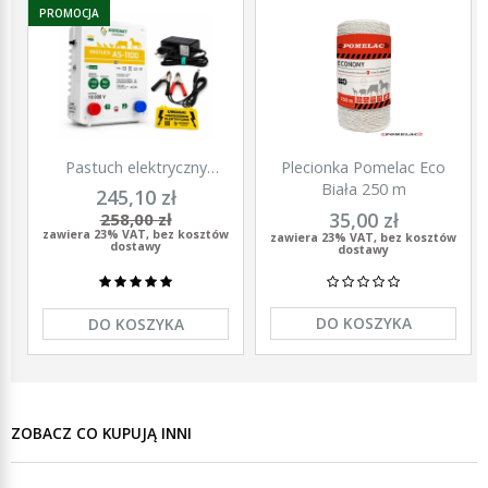
PROMOCJA
Pastuch elektryczny
Plecionka Pomelac Eco
polski elektryzator
Biała 250 m
245,10 zł
uniwersalny Agronet AS-
35,00 zł
258,00 zł
1100 12V/230
zawiera 23% VAT, bez kosztów
zawiera 23% VAT, bez kosztów
dostawy
dostawy
DO KOSZYKA
DO KOSZYKA
ZOBACZ CO KUPUJĄ INNI