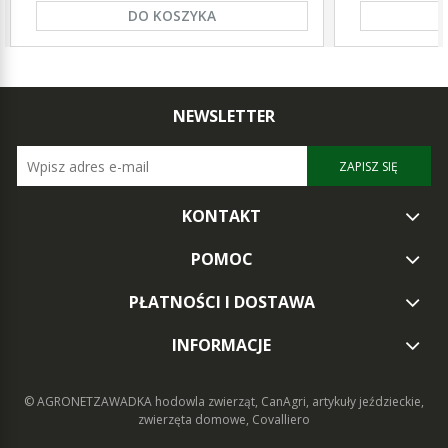
DO KOSZYKA
NEWSLETTER
ZAPISZ SIĘ
KONTAKT
POMOC
PŁATNOŚCI I DOSTAWA
INFORMACJE
© AGRONETZAWADKA
hodowla zwierząt, CanAgri, artykuły jeździeckie,
zwierzęta domowe, Covalliero