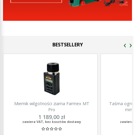
‹
›
BESTSELLERY
Miernik wilgotności ziarna Farmex MT
Taśma ogrod
Pro
mm, 
1 189,00 zł
zawiera VAT, bez kosztów dostawy
zawiera 