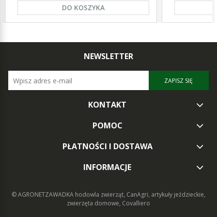
DO KOSZYKA
NEWSLETTER
ZAPISZ SIĘ
KONTAKT
POMOC
PŁATNOŚCI I DOSTAWA
INFORMACJE
© AGRONETZAWADKA
hodowla zwierząt, CanAgri, artykuły jeździeckie,
zwierzęta domowe, Covalliero