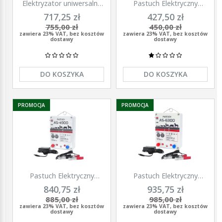
Elektryzator uniwersalny
Pastuch Elektryczny
TITAN DUO 3000, dla
Elektryzator uniwersalny
717,25 zł
427,50 zł
koni, bydła, owiec i kóz,
Pomelac AS-3300 3,3 Jula
755,00 zł
450,00 zł
2,0 J, Kerbl
zawiera 23% VAT, bez kosztów
zawiera 23% VAT, bez kosztów
dostawy
dostawy
DO KOSZYKA
DO KOSZYKA
PROMOCJA
PROMOCJA
Pastuch Elektryczny
Pastuch Elektryczny
Elektryzator uniwersalny
Elektryzator uniwersalny
840,75 zł
935,75 zł
Pomelac AS-4900 4,9Jula
Pomelac AS-6300 6,3Jula
885,00 zł
985,00 zł
zawiera 23% VAT, bez kosztów
zawiera 23% VAT, bez kosztów
dostawy
dostawy