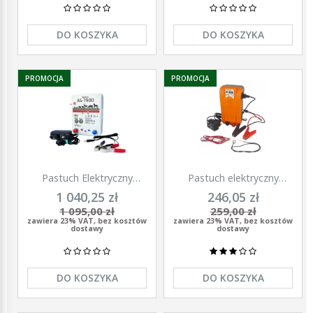
DO KOSZYKA
DO KOSZYKA
PROMOCJA
PROMOCJA
Pastuch Elektryczny
Pastuch elektryczny
Elektryzator uniwersalny
elektryzator uniwersalny z
1 040,25 zł
246,05 zł
Pomelac AS-7900 7,9 Jula
zasilaczem 9/12/230V
1 095,00 zł
259,00 zł
Unitra - U1000
zawiera 23% VAT, bez kosztów
zawiera 23% VAT, bez kosztów
dostawy
dostawy
DO KOSZYKA
DO KOSZYKA