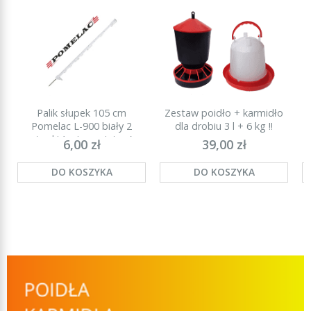
Palik słupek 105 cm
Zestaw poidło + karmidło
P
Pomelac L-900 biały 2
dla drobiu 3 l + 6 kg !!
stopki (najmocniejszy)
6,00 zł
39,00 zł
DO KOSZYKA
DO KOSZYKA