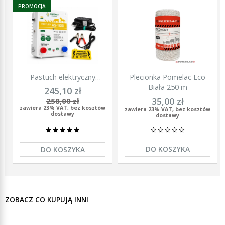
PROMOCJA
Pastuch elektryczny
Plecionka Pomelac Eco
polski elektryzator
Biała 250 m
245,10 zł
uniwersalny Agronet AS-
35,00 zł
258,00 zł
1100 12V/230
zawiera 23% VAT, bez kosztów
zawiera 23% VAT, bez kosztów
dostawy
dostawy
DO KOSZYKA
DO KOSZYKA
ZOBACZ CO KUPUJĄ INNI