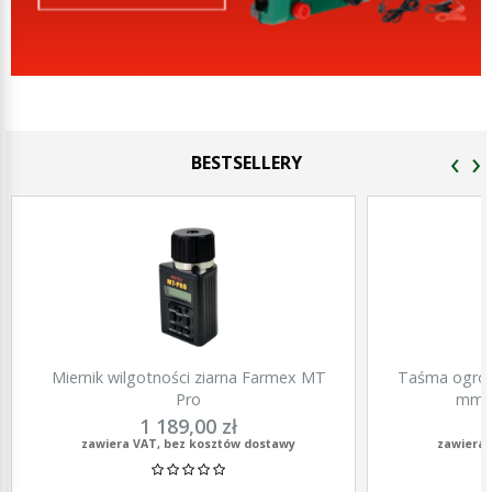
‹
›
BESTSELLERY
Miernik wilgotności ziarna Farmex MT
Taśma ogrod
Pro
mm, 
1 189,00 zł
zawiera VAT, bez kosztów dostawy
zawiera 