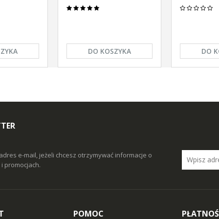
SZYKA
DO KOSZYKA
DO K
TTER
adres e-mail, jeżeli chcesz otrzymywać informacje o
i promocjach.
T
POMOC
PŁATNOŚ