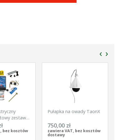
‹
›
ktryczny
Pułapka na owady TaonX
Siatka dl
towy zestaw
Net, 50m,
kie zwierzęta
szpic, bia
zł
750,00 zł
370,00 
pomarańc
, bez kosztów
zawiera VAT, bez kosztów
zawiera V
dostawy
dostawy