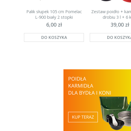
Palik słupek 105 cm Pomelac
Zestaw poidło + kar
L-900 biały 2 stopki
drobiu 3 l + 6 k
(najmocniejszy)
6,00 zł
39,00 zł
DO KOSZYKA
DO KOSZYK