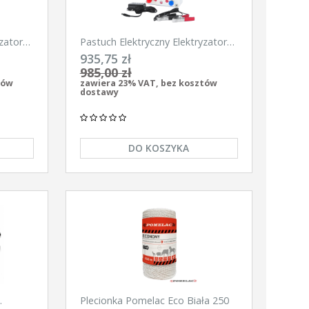
zator
Pastuch Elektryczny Elektryzator
900
uniwersalny Pomelac AS-6300
935,75 zł
6,3Jula
985,00 zł
tów
zawiera 23% VAT, bez kosztów
dostawy
DO KOSZYKA
Plecionka Pomelac Eco Biała 250