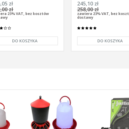
ersalny z zasilaczem
elektryzator uniwersalny A
,05 zł
245,10 zł
/230V Unitra - U1000
AS-1100 12V/230
,00 zł
258,00 zł
era 23% VAT, bez kosztów
zawiera 23% VAT, bez kosz
tawy
dostawy
DO KOSZYKA
DO KOSZYKA