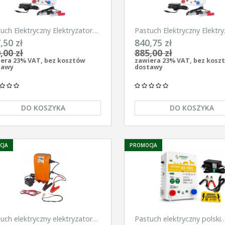
uch Elektryczny Elektryzator
Pastuch Elektryczny Elektry
ersalny Pomelac AS-3300 3,3
uniwersalny Pomelac AS-4
,50 zł
840,75 zł
4,9Jula
,00 zł
885,00 zł
era 23% VAT, bez kosztów
zawiera 23% VAT, bez kosz
tawy
dostawy
DO KOSZYKA
DO KOSZYKA
CJA
PROMOCJA
uch elektryczny elektryzator
Pastuch elektryczny polski