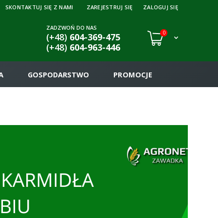
SKONTAKTUJ SIĘ Z NAMI
ZAREJESTRUJ SIĘ
ZALOGUJ SIĘ
ZADZWOŃ DO NAS
0
(+48)
604-369-475
(+48)
604-963-446
A
GOSPODARSTWO
PROMOCJE