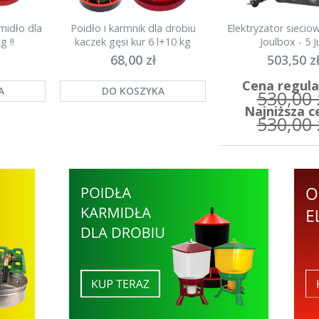
midło dla
Poidło i karmnik dla drobiu
Elektryzator sieci
g !!
kaczek gęsi kur 6 l+10 kg
Joulbox - 5 Ju
68,00 zł
503,50 z
Cena regula
A
DO KOSZYKA
530,00 
Najniższa c
530,00 
DO KOSZYK