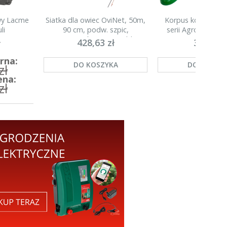
owy Lacme
Siatka dla owiec OviNet, 50m,
Korpus kompletny 
li
90 cm, podw. szpic,
serii Agronet H20
pomarańczowa, Kerbl
ł
428,63 zł
35,00 zł
rna:
DO KOSZYKA
DO KOSZY
zł
ena:
zł
A