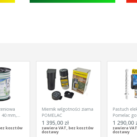
zeniowa
Miernik wilgotności ziarna
Pastuch ele
x 40 mm,
POMELAC
Pomelac go
Kerbl
na silne dzi
1 395,00 zł
1 290,00 
bez kosztów
zawiera VAT, bez kosztów
zawiera VAT
dostawy
dostawy