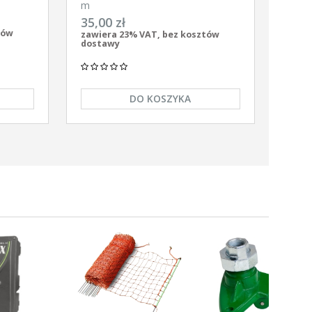
gronet
m
35,00 zł
tów
zawiera 23% VAT, bez kosztów
dostawy
DO KOSZYKA