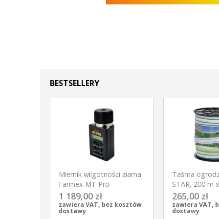
BESTSELLERY
Miernik wilgotności ziarna
Taśma ogrod
Farmex MT Pro
STAR, 200 m 
biało-zielona, 
1 189,00 zł
265,00 zł
zawiera VAT, bez kosztów
zawiera VAT, 
dostawy
dostawy