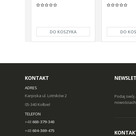
DO KOSZYKA
DO KO
KONTAKT
NEWSLE
ADRES
Karpiska ul. Lotników 2
Podaj swój 
nowościach 
05-340 Kołbiel
TELEFON
+48
660-379-340
+48
604-369-475
KONTAK