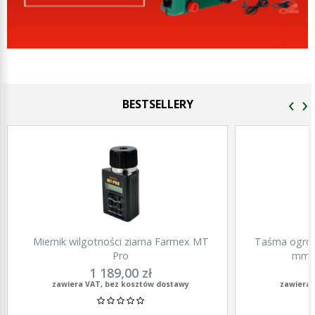
‹
›
BESTSELLERY
Miernik wilgotności ziarna Farmex MT
Taśma ogrod
Pro
mm, 
1 189,00 zł
zawiera VAT, bez kosztów dostawy
zawiera 