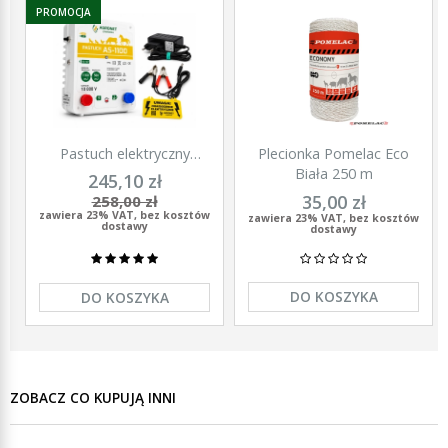
PROMOCJA
Pastuch elektryczny
Plecionka Pomelac Eco
polski elektryzator
Biała 250 m
245,10 zł
uniwersalny Agronet AS-
35,00 zł
258,00 zł
1100 12V/230
zawiera 23% VAT, bez kosztów
zawiera 23% VAT, bez kosztów
dostawy
dostawy
DO KOSZYKA
DO KOSZYKA
ZOBACZ CO KUPUJĄ INNI