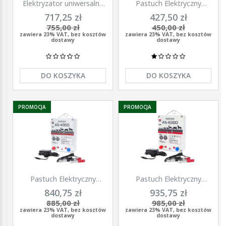
Elektryzator uniwersalny
Pastuch Elektryczny
TITAN DUO 3000, dla
Elektryzator uniwersalny
717,25 zł
427,50 zł
koni, bydła, owiec i kóz,
Pomelac AS-3300 3,3 Jula
755,00 zł
450,00 zł
2,0 J, Kerbl
zawiera 23% VAT, bez kosztów
zawiera 23% VAT, bez kosztów
dostawy
dostawy
DO KOSZYKA
DO KOSZYKA
PROMOCJA
PROMOCJA
Pastuch Elektryczny
Pastuch Elektryczny
Elektryzator uniwersalny
Elektryzator uniwersalny
840,75 zł
935,75 zł
Pomelac AS-4900 4,9Jula
Pomelac AS-6300 6,3Jula
885,00 zł
985,00 zł
zawiera 23% VAT, bez kosztów
zawiera 23% VAT, bez kosztów
dostawy
dostawy