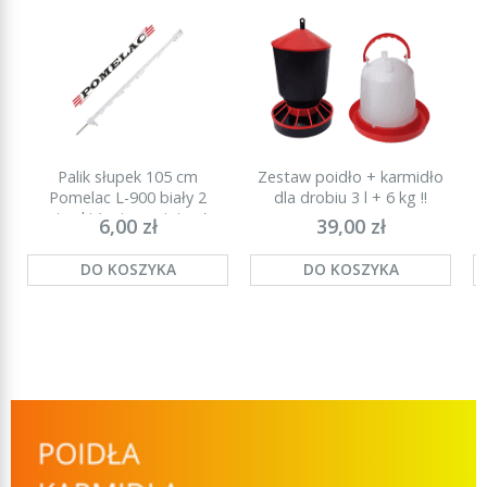
Palik słupek 105 cm
Zestaw poidło + karmidło
P
Pomelac L-900 biały 2
dla drobiu 3 l + 6 kg !!
stopki (najmocniejszy)
6,00 zł
39,00 zł
DO KOSZYKA
DO KOSZYKA