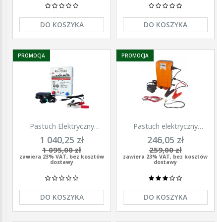
DO KOSZYKA
DO KOSZYKA
PROMOCJA
PROMOCJA
Pastuch Elektryczny
Pastuch elektryczny
Elektryzator uniwersalny
elektryzator uniwersalny z
1 040,25 zł
246,05 zł
Pomelac AS-7900 7,9 Jula
zasilaczem 9/12/230V
1 095,00 zł
259,00 zł
Unitra - U1000
zawiera 23% VAT, bez kosztów
zawiera 23% VAT, bez kosztów
dostawy
dostawy
DO KOSZYKA
DO KOSZYKA