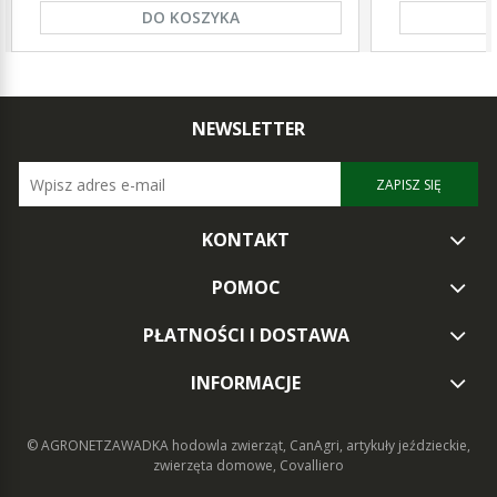
DO KOSZYKA
NEWSLETTER
ZAPISZ SIĘ
KONTAKT
POMOC
PŁATNOŚCI I DOSTAWA
INFORMACJE
© AGRONETZAWADKA
hodowla zwierząt, CanAgri, artykuły jeździeckie,
zwierzęta domowe, Covalliero