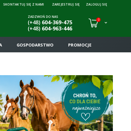
SKONTAKTUJ SIĘ Z NAMI
ZAREJESTRUJ SIĘ
ZALOGUJ SIĘ
ZADZWOŃ DO NAS
0
(+48)
604-369-475
(+48)
604-963-446
A
GOSPODARSTWO
PROMOCJE