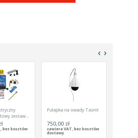
‹
›
ktryczny
Pułapka na owady TaonX
Siatka dl
towy zestaw
Net, 50m,
kie zwierzęta
szpic, bia
zł
750,00 zł
370,00 
pomarańc
, bez kosztów
zawiera VAT, bez kosztów
zawiera V
dostawy
dostawy