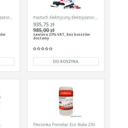
zator
Pastuch Elektryczny Elektryzator
900
uniwersalny Pomelac AS-6300
935,75 zł
6,3Jula
985,00 zł
tów
zawiera 23% VAT, bez kosztów
dostawy
DO KOSZYKA
Plecionka Pomelac Eco Biała 250