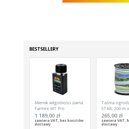
BESTSELLERY
Miernik wilgotności ziarna
Taśma ogrod
Farmex MT Pro
STAR, 200 m 
biało-zielona, 
1 189,00 zł
265,00 zł
zawiera VAT, bez kosztów
zawiera VAT, 
dostawy
dostawy