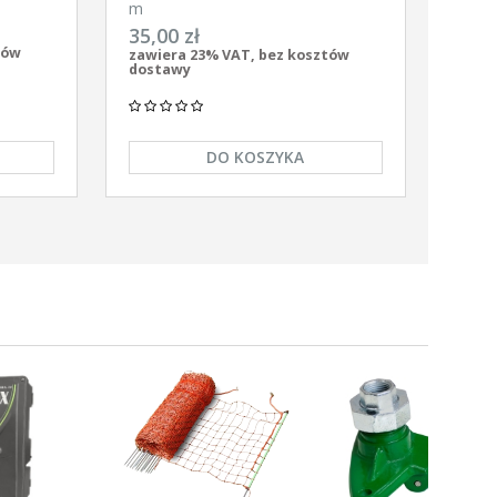
gronet
m
35,00 zł
tów
zawiera 23% VAT, bez kosztów
dostawy
DO KOSZYKA