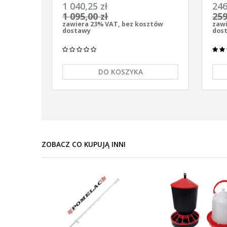
uniwersalny Pomelac AS-7900 7,9
uniw
1 040,25 zł
246
Jula
9/12
1 095,00 zł
259
zawiera 23% VAT, bez kosztów
zawi
dostawy
dos
DO KOSZYKA
ZOBACZ CO KUPUJĄ INNI