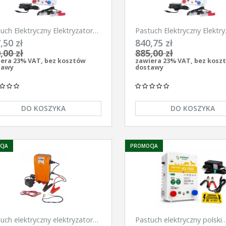
uch Elektryczny Elektryzator
Pastuch Elektryczny Elektry
ersalny Pomelac AS-3300 3,3
uniwersalny Pomelac AS-4
,50 zł
840,75 zł
4,9Jula
,00 zł
885,00 zł
era 23% VAT, bez kosztów
zawiera 23% VAT, bez kosz
tawy
dostawy
DO KOSZYKA
DO KOSZYKA
CJA
PROMOCJA
uch elektryczny elektryzator
Pastuch elektryczny polski