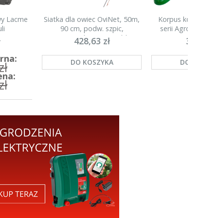
owy Lacme
Siatka dla owiec OviNet, 50m,
Korpus kompletny 
li
90 cm, podw. szpic,
serii Agronet H20
pomarańczowa, Kerbl
ł
428,63 zł
35,00 zł
rna:
DO KOSZYKA
DO KOSZY
zł
ena:
zł
A