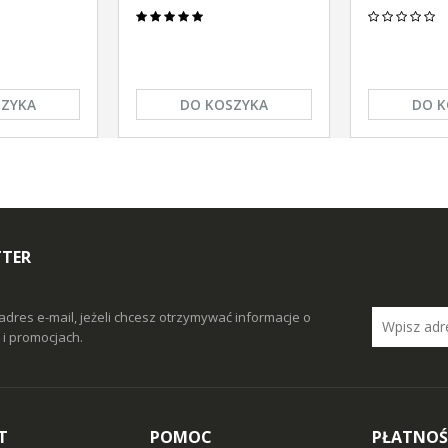
SZYKA
DO KOSZYKA
DO K
TTER
adres e-mail, jeżeli chcesz otrzymywać informacje o
i promocjach.
T
POMOC
PŁATNOŚ