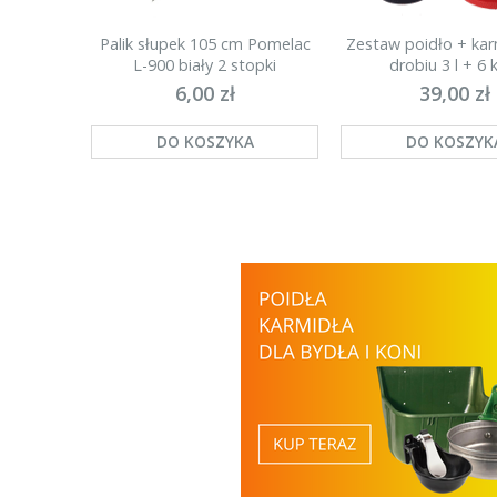
Palik słupek 105 cm Pomelac
Zestaw poidło + kar
L-900 biały 2 stopki
drobiu 3 l + 6 k
(najmocniejszy)
6,00 zł
39,00 zł
DO KOSZYKA
DO KOSZYK