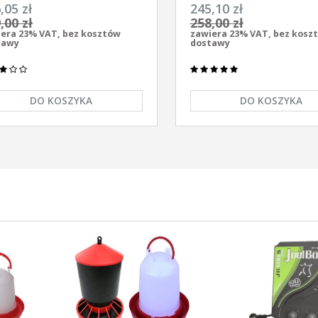
ersalny z zasilaczem
elektryzator uniwersalny A
,05 zł
245,10 zł
/230V Unitra - U1000
AS-1100 12V/230
,00 zł
258,00 zł
era 23% VAT, bez kosztów
zawiera 23% VAT, bez kosz
tawy
dostawy
DO KOSZYKA
DO KOSZYKA