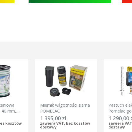
zeniowa
Miernik wilgotności ziarna
Pastuch ele
x 40 mm,
POMELAC
Pomelac go
Kerbl
na silne dzi
1 395,00 zł
1 290,00 
bez kosztów
zawiera VAT, bez kosztów
zawiera VAT
dostawy
dostawy