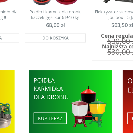
midło dla
Poidło i karmnik dla drobiu
Elektryzator sieci
g !!
kaczek gęsi kur 6 l+10 kg
Joulbox - 5 Ju
68,00 zł
503,50 z
Cena regula
A
DO KOSZYKA
530,00 
Najniższa c
530,00 
DO KOSZYK