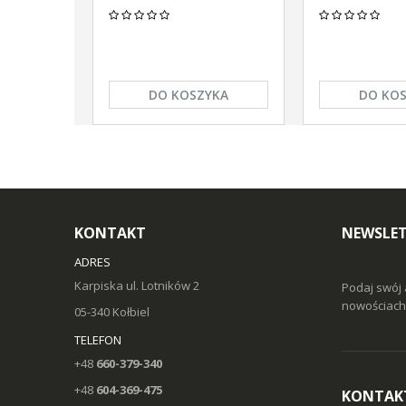
DO KOSZYKA
DO KO
KONTAKT
NEWSLE
ADRES
Karpiska ul. Lotników 2
Podaj swój 
nowościach 
05-340 Kołbiel
TELEFON
+48
660-379-340
+48
604-369-475
KONTAK