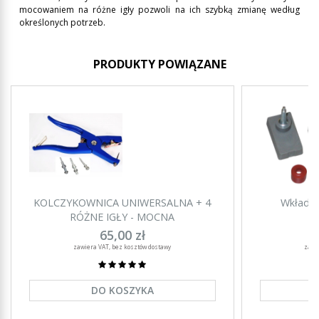
mocowaniem na różne igły pozwoli na ich szybką zmianę według
określonych potrzeb.
PRODUKTY POWIĄZANE
KOLCZYKOWNICA UNIWERSALNA + 4
Wkładka
RÓŻNE IGŁY - MOCNA
65,00 zł
zawiera VAT, bez kosztów dostawy
zawi
DO KOSZYKA