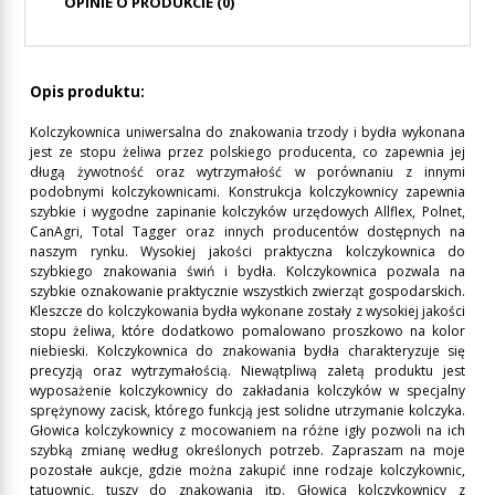
OPINIE O PRODUKCIE (0)
Opis produktu:
Kolczykownica uniwersalna do znakowania trzody i bydła wykonana
jest ze stopu żeliwa przez polskiego producenta, co zapewnia jej
długą żywotność oraz wytrzymałość w porównaniu z innymi
podobnymi kolczykownicami. Konstrukcja kolczykownicy zapewnia
szybkie i wygodne zapinanie kolczyków urzędowych Allflex, Polnet,
CanAgri, Total Tagger oraz innych producentów dostępnych na
naszym rynku. Wysokiej jakości praktyczna kolczykownica do
szybkiego znakowania świń i bydła. Kolczykownica pozwala na
szybkie oznakowanie praktycznie wszystkich zwierząt gospodarskich.
Kleszcze do kolczykowania bydła wykonane zostały z wysokiej jakości
stopu żeliwa, które dodatkowo pomalowano proszkowo na kolor
niebieski. Kolczykownica do znakowania bydła charakteryzuje się
precyzją oraz wytrzymałością. Niewątpliwą zaletą produktu jest
wyposażenie kolczykownicy do zakładania kolczyków w specjalny
sprężynowy zacisk, którego funkcją jest solidne utrzymanie kolczyka.
Głowica kolczykownicy z mocowaniem na różne igły pozwoli na ich
szybką zmianę według określonych potrzeb. Zapraszam na moje
pozostałe aukcje, gdzie można zakupić inne rodzaje kolczykownic,
tatuownic, tuszy do znakowania itp. Głowica kolczykownicy z