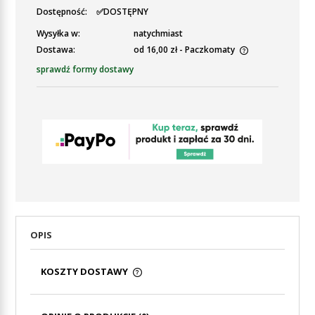
Dostępność:
✅DOSTĘPNY
Wysyłka w:
natychmiast
Dostawa:
od 16,00 zł
- Paczkomaty
Cena nie zawiera ewentualnych kosztów płatności
sprawdź formy dostawy
OPIS
KOSZTY DOSTAWY
CENA NIE ZAWIERA EWENTUALNYCH KOSZTÓW
PŁATNOŚCI