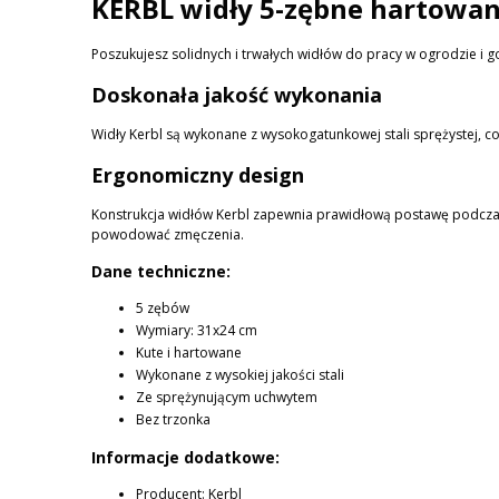
KERBL widły 5-zębne hartowa
KOSZTÓW PŁATNOŚCI
Poszukujesz solidnych i trwałych widłów do pracy w ogrodzie i 
Doskonała jakość wykonania
Widły Kerbl są wykonane z wysokogatunkowej stali sprężystej, co
Ergonomiczny design
Konstrukcja widłów Kerbl zapewnia prawidłową postawę podczas p
powodować zmęczenia.
Dane techniczne:
5 zębów
Wymiary: 31x24 cm
Kute i hartowane
Wykonane z wysokiej jakości stali
Ze sprężynującym uchwytem
Bez trzonka
Informacje dodatkowe:
Producent: Kerbl