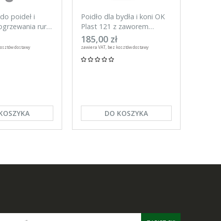
do poideł i
Poidło dla bydła i koni OK
Tester
grzewania rur,
Plast 121 z zaworem
do ogr
rurowym 3l
UNITR
185,00 zł
59,00
kosztów dostawy
zawiera VAT, bez kosztów dostawy
zawiera VA
KOSZYKA
DO KOSZYKA