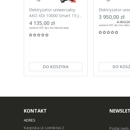
Elektryzator uniwersalny
Elektryzator uni
AKO XDi 10000 Smart 15 J
AKO XDi 15000 S
3 950,00 zł
Aplikacja na telefon
Aplikacja na tel
4 135,00 zł
4 450,00
zawiera VAT, bez kosztów 
zawiera VAT, bez kosztów dostawy
DO KOSZYKA
DO KOS
KONTAKT
NEWSLE
ADRES
Karpiska ul. Lotników 2
Podaj swój 