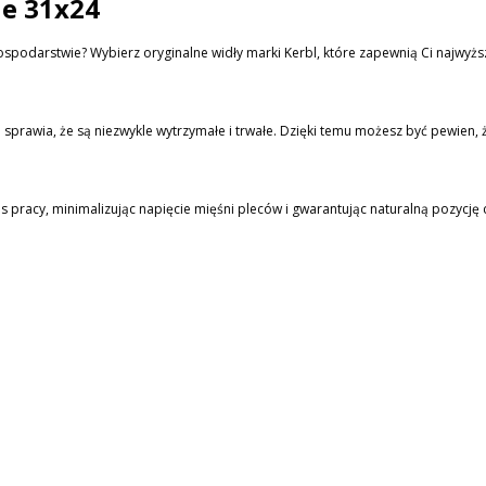
ne 31x24
gospodarstwie? Wybierz oryginalne widły marki Kerbl, które zapewnią Ci najwy
 sprawia, że są niezwykle wytrzymałe i trwałe. Dzięki temu możesz być pewien, ż
racy, minimalizując napięcie mięśni pleców i gwarantując naturalną pozycję c