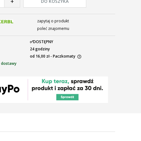
+
DO KOSZYKA
zapytaj o produkt
poleć znajomemu
✅DOSTĘPNY
24 godziny
od 16,00 zł
- Paczkomaty
 dostawy
ena nie zawiera ewentualnych kosztów
łatności