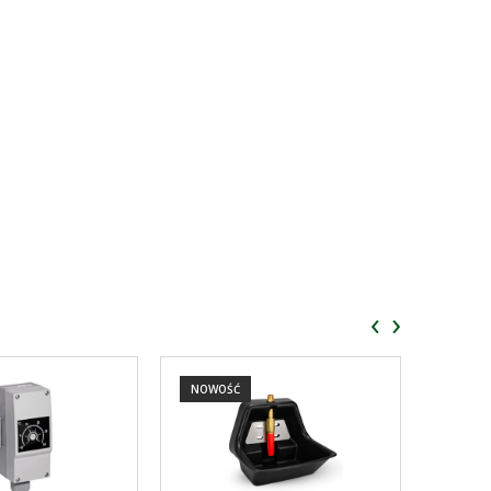
‹
›
NOWOŚĆ
NOWO