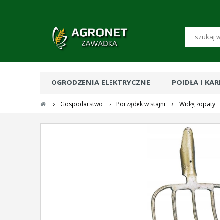
OGRODZENIA ELEKTRYCZNE
POIDŁA I KA
›
›
›
Gospodarstwo
Porządek w stajni
Widły, łopaty