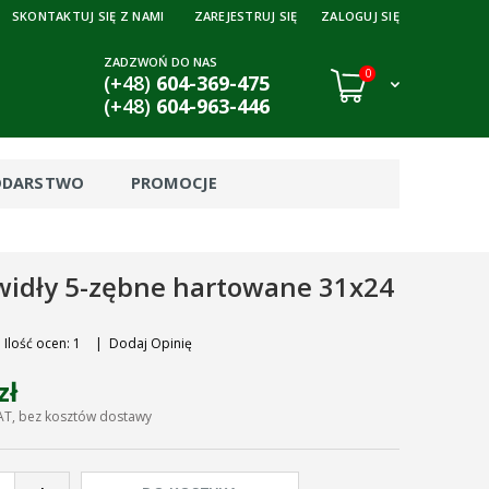
SKONTAKTUJ SIĘ Z NAMI
ZAREJESTRUJ SIĘ
ZALOGUJ SIĘ
ZADZWOŃ DO NAS
0
(+48)
604-369-475
(+48)
604-963-446
ODARSTWO
PROMOCJE
widły 5-zębne hartowane 31x24
Ilość ocen: 1
|
Dodaj Opinię
zł
AT, bez kosztów dostawy