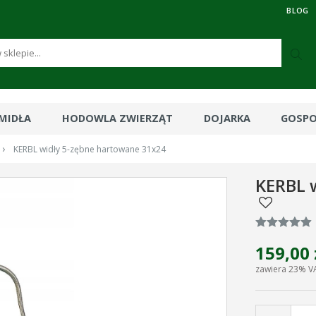
BLOG
RMIDŁA
HODOWLA ZWIERZĄT
DOJARKA
GOSP
›
KERBL widły 5-zębne hartowane 31x24
KERBL 
159,00 
zawiera 23% V